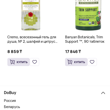
Cremo, всесезонный гель для
Banyan Botanicals, Trim
душа, № 2, шалфей и цитрус,
Support ™, 90 таблеток
473 мл (16 жидк. унций)
8 859 ₸
17 846 ₸
КУПИТЬ
КУПИТЬ
DoBuy
Россия
Беларусь