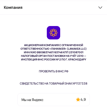
Служба поддержки
Парфюмерия и косметика
Компания
Как заказать
Туризм
Оплата
О сервисе
Планшеты
Доставка
Контакты
Игровые консоли
Гарантия
Камеры
Возврат
TV и мультимедиа
Музыка и звук
АКЦИОНЕРНАЯ КОМПАНИЯ С ОГРАНИЧЕННОЙ
Спорт
ОТВЕТСТВЕННОСТЬЮ «ЛАНИАКЕЯ» (LANIAKEA LLC)
ИНН/КИО 9909637467/63746 КПП 231087001
Здоровье
НАЛОГОВЫЙ ОРГАН ПОСТАНОВКИ НА УЧЁТ 2310 —
Одежда и аксессуары
ИНСПЕКЦИЯ ФНС РОССИИ № 2 ПО Г. КРАСНОДАРУ
ПРОВЕРИТЬ В ФНС РФ
СВИДЕТЕЛЬСТВО НА ТОВАРНЫЙ ЗНАК №1137338
4,9
Мы на Яндекс