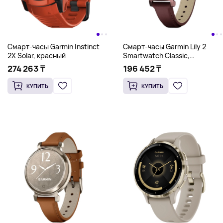
Смарт-часы Garmin Instinct
Смарт-часы Garmin Lily 2
2X Solar, красный
Smartwatch Classic,
бордовый
274 263 ₸
196 452 ₸
КУПИТЬ
КУПИТЬ