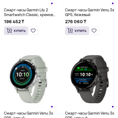
Смарт-часы Garmin Lily 2
Смарт-часы Garmin Venu 3s
Smartwatch Classic, кремово-
GPS, бежевый
золотой
196 452 ₸
276 060 ₸
КУПИТЬ
КУПИТЬ
Смарт-часы Garmin Venu 3s
Смарт-часы Garmin Venu 3s
GPS, серый
GPS, черный