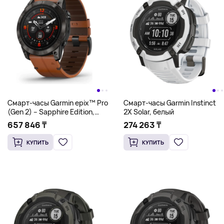
Смарт-часы Garmin epix™ Pro
Смарт-часы Garmin Instinct
(Gen 2) – Sapphire Edition,
2X Solar, белый
коричневый
657 846 ₸
274 263 ₸
КУПИТЬ
КУПИТЬ