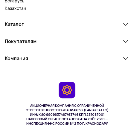
Беларусь
Казахстан
Каталог
Смартфоны и гаджеты
Покупателям
Ноутбуки, мониторы, VR
Товары для дома
Служба поддержки
Парфюмерия и косметика
Компания
Как заказать
Туризм
Оплата
О сервисе
Планшеты
Доставка
Контакты
Игровые консоли
Гарантия
Камеры
Возврат
TV и мультимедиа
Музыка и звук
АКЦИОНЕРНАЯ КОМПАНИЯ С ОГРАНИЧЕННОЙ
Спорт
ОТВЕТСТВЕННОСТЬЮ «ЛАНИАКЕЯ» (LANIAKEA LLC)
ИНН/КИО 9909637467/63746 КПП 231087001
Здоровье
НАЛОГОВЫЙ ОРГАН ПОСТАНОВКИ НА УЧЁТ 2310 —
Одежда и аксессуары
ИНСПЕКЦИЯ ФНС РОССИИ № 2 ПО Г. КРАСНОДАРУ