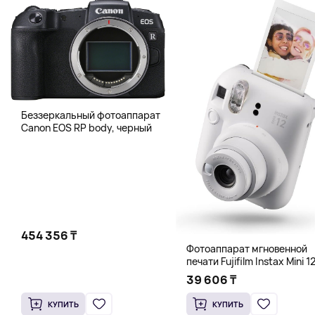
Беззеркальный фотоаппарат
Canon EOS RP body, черный
454 356 ₸
Фотоаппарат мгновенной
печати Fujifilm Instax Mini 12
белый
39 606 ₸
КУПИТЬ
КУПИТЬ