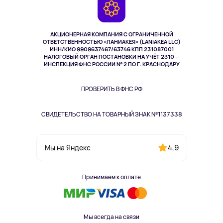
Камеры
Возврат
TV и мультимедиа
Музыка и звук
АКЦИОНЕРНАЯ КОМПАНИЯ С ОГРАНИЧЕННОЙ
Спорт
ОТВЕТСТВЕННОСТЬЮ «ЛАНИАКЕЯ» (LANIAKEA LLC)
ИНН/КИО 9909637467/63746 КПП 231087001
Здоровье
НАЛОГОВЫЙ ОРГАН ПОСТАНОВКИ НА УЧЁТ 2310 —
Одежда и аксессуары
ИНСПЕКЦИЯ ФНС РОССИИ № 2 ПО Г. КРАСНОДАРУ
ПРОВЕРИТЬ В ФНС РФ
СВИДЕТЕЛЬСТВО НА ТОВАРНЫЙ ЗНАК №1137338
4,9
Мы на Яндекс
Принимаем к оплате
Мы всегда на связи