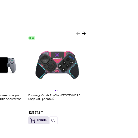
NEW
HIT
ционной игры
Геймпад Victrix ProCon BFG TEKKEN 8
Игра PS5 Forspoken Standard Edi
30th Anniversary
Rage Art, розовый
125 712 ₸
37 170 ₸
КУПИТЬ
КУПИТЬ