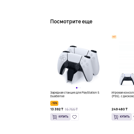
Посмотрите еще
HIT
Зарядная станция для PlayStation 5
Игровая консоль
DualSense
(PS5), с дисков
-15%
15 755 ₸
13 392 ₸
249 480 ₸
КУПИТЬ
КУПИТЬ