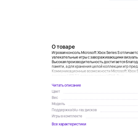
О товаре
Игровая консоль Microsoft Xbox Series S отличае
увлекательные игры с завораживающими визуальн
Высокая производительность достигается благода
памяти, а для хранения целой коллекции игр пред
Коммуникационные возможности Microsoft Xbox Se
портами USB 3.1, видеовыходом HDMI. В на...
Читать описание
Цвет
Вес
Модель
Поддержка blu-ray дисков
Игры в комплекте
Все характеристики