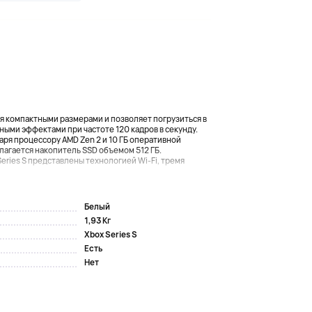
тся компактными размерами и позволяет погрузиться в
ыми эффектами при частоте 120 кадров в секунду.
ря процессору AMD Zen 2 и 10 ГБ оперативной
лагается накопитель SSD объемом 512 ГБ.
ries S представлены технологией Wi-Fi, тремя
Белый
1,93 Кг
Xbox Series S
Есть
Нет