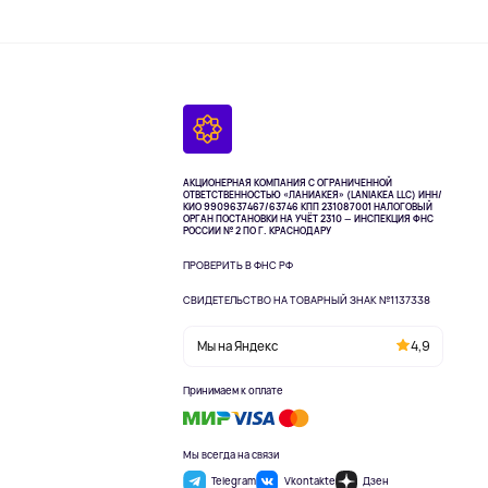
АКЦИОНЕРНАЯ КОМПАНИЯ С ОГРАНИЧЕННОЙ
ОТВЕТСТВЕННОСТЬЮ «ЛАНИАКЕЯ» (LANIAKEA LLC)
ИНН/
КИО 9909637467/63746 КПП 231087001
НАЛОГОВЫЙ
ОРГАН ПОСТАНОВКИ НА УЧЁТ 2310 — ИНСПЕКЦИЯ ФНС
РОССИИ № 2 ПО Г. КРАСНОДАРУ
ПРОВЕРИТЬ В ФНС РФ
СВИДЕТЕЛЬСТВО НА ТОВАРНЫЙ ЗНАК №1137338
Мы на Яндекс
4,9
Принимаем к оплате
Мы всегда на связи
Telegram
Vkontakte
Дзен