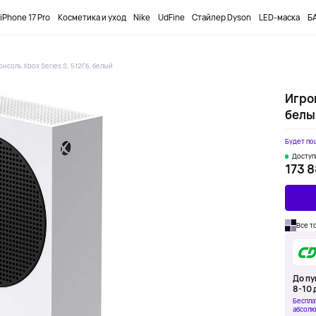
ПРОМОКОД
DOBUYFIRST
-12000₸ НА ПЕРВЫЙ ЗАКАЗ
iPhone 17 Pro
Косметика и уход
Nike
UdFine
Стайлер Dyson
LED-маска
БА
онсоль Xbox Series S, 512Гб, белый
Игров
белы
Будет по
Доступ
173 8
Все т
До пу
8-10 
Беспла
абсолю