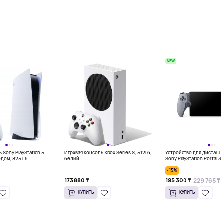
NEW
 Sony PlayStation 5
Игровая консоль Xbox Series S, 512Гб,
Устройство для дистан
одом, 825 Гб
белый
Sony PlayStation Portal 
Limited Edition, серый
-15%
229 765 ₸
173 880 ₸
195 300 ₸
КУПИТЬ
КУПИТЬ