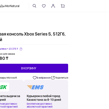
НАПИСАТЬ В ПОДДЕРЖКУ
Ды MorNatural
ая консоль Xbox Series S, 512Гб,
й
шлина ≈
23 375 ₸
но для заказа
80 ₸
В КОРЗИНУ
овары Microsoft
В избранное
Поделиться
нкта выдачи за
Курьером в любой город
дней
Казахстана за 8-10 дней
тная доставка с
Бесплатная доставка с
тной гарантией
абсолютной гарантией