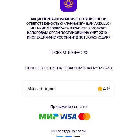
Возврат
TV и мультимедиа
Музыка и звук
АКЦИОНЕРНАЯ КОМПАНИЯ С ОГРАНИЧЕННОЙ
Спорт
ОТВЕТСТВЕННОСТЬЮ «ЛАНИАКЕЯ» (LANIAKEA LLC)
ИНН/КИО 9909637467/63746 КПП 231087001
Здоровье
НАЛОГОВЫЙ ОРГАН ПОСТАНОВКИ НА УЧЁТ 2310 —
Одежда и аксессуары
ИНСПЕКЦИЯ ФНС РОССИИ № 2 ПО Г. КРАСНОДАРУ
ПРОВЕРИТЬ В ФНС РФ
СВИДЕТЕЛЬСТВО НА ТОВАРНЫЙ ЗНАК №1137338
4,9
Мы на Яндекс
Принимаем к оплате
Мы всегда на связи