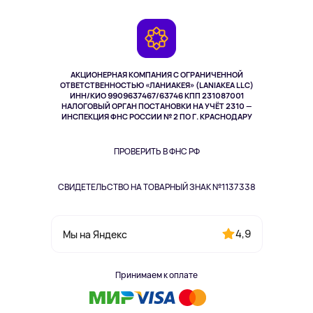
Контакты
Игровые консоли
Гарантия
Камеры
Возврат
TV и мультимедиа
Музыка и звук
АКЦИОНЕРНАЯ КОМПАНИЯ С ОГРАНИЧЕННОЙ
Спорт
ОТВЕТСТВЕННОСТЬЮ «ЛАНИАКЕЯ» (LANIAKEA LLC)
ИНН/КИО 9909637467/63746 КПП 231087001
Здоровье
НАЛОГОВЫЙ ОРГАН ПОСТАНОВКИ НА УЧЁТ 2310 —
Одежда и аксессуары
ИНСПЕКЦИЯ ФНС РОССИИ № 2 ПО Г. КРАСНОДАРУ
ПРОВЕРИТЬ В ФНС РФ
СВИДЕТЕЛЬСТВО НА ТОВАРНЫЙ ЗНАК №1137338
4,9
Мы на Яндекс
Принимаем к оплате