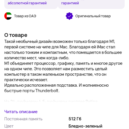
абсолютной гарантией
гарантией
Товар из ОАЭ
Оригинальный товар
О товаре
Такой необычный дизайн возможен только благодаря M1,
первой системе на чипе для Mac. Благодаря ей iMac стал
настолько тонким и компактным, что помещается в большее
количество мест, чем когда-либо.
M1 объединяет процессор, графику, память и многое другое
на одном чипе. Это позволяет нам разместить целый
компьютер в таком маленьком пространстве, что он
практически исчезает.
Идеально расположенная подставка. И молниеносно
быстрые порты Thunderbolt.
На 24-дюймовом 4,5-дюймовом дисплее Retina...
Читать описание
Постоянная память
512 Гб
Цвет
Бледно-зеленый