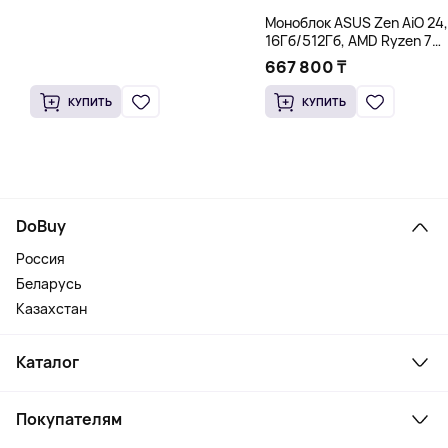
Моноблок ASUS Zen AiO 24,
16Гб/512Гб, AMD Ryzen 7
5825U, белый
667 800 ₸
КУПИТЬ
КУПИТЬ
DoBuy
Россия
Беларусь
Казахстан
Каталог
Смартфоны и гаджеты
Покупателям
Ноутбуки, мониторы, VR
Товары для дома