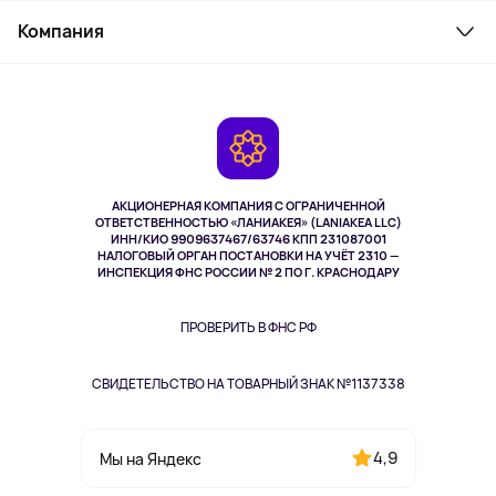
Служба поддержки
Парфюмерия и косметика
Компания
Как заказать
Туризм
Оплата
О сервисе
Планшеты
Доставка
Контакты
Игровые консоли
Гарантия
Камеры
Возврат
TV и мультимедиа
Музыка и звук
АКЦИОНЕРНАЯ КОМПАНИЯ С ОГРАНИЧЕННОЙ
Спорт
ОТВЕТСТВЕННОСТЬЮ «ЛАНИАКЕЯ» (LANIAKEA LLC)
ИНН/КИО 9909637467/63746 КПП 231087001
Здоровье
НАЛОГОВЫЙ ОРГАН ПОСТАНОВКИ НА УЧЁТ 2310 —
Одежда и аксессуары
ИНСПЕКЦИЯ ФНС РОССИИ № 2 ПО Г. КРАСНОДАРУ
ПРОВЕРИТЬ В ФНС РФ
СВИДЕТЕЛЬСТВО НА ТОВАРНЫЙ ЗНАК №1137338
4,9
Мы на Яндекс