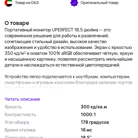
Товар из ОАЭ
Оригинальный товар
О товаре
Портативный монитор UPERFECT 18,5 дюйма — это
современное решение для работы и развлечений,
сочетающее стильный дизайн, высокое качество
изображения и удобство в использовании. Экран с яркостью
350 кд/м² и охватом 100% sRGB обеспечивает чёткую, яркую
и насыщенную картинку, позволяя рассмотреть мельчайшие
детали и наслаждаться естественной цветопередачей.
Устройство легко подключается к ноутбукам, компьютерам,
смартфонам и игровым консолям благодаря наличию портов
Mini HDMI и USB-C 3.1. Такая...
Читать описание
Яркость
300 кд/кв.м
Контрастность
1000:1
Угол обзора
178 градусов
Время отклика
16 мс
Диагональ экрана
18.5"