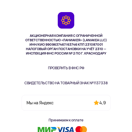
Планшеты
Доставка
Контакты
Игровые консоли
Гарантия
Камеры
Возврат
TV и мультимедиа
Музыка и звук
АКЦИОНЕРНАЯ КОМПАНИЯ С ОГРАНИЧЕННОЙ
Спорт
ОТВЕТСТВЕННОСТЬЮ «ЛАНИАКЕЯ» (LANIAKEA LLC)
ИНН/КИО 9909637467/63746 КПП 231087001
Здоровье
НАЛОГОВЫЙ ОРГАН ПОСТАНОВКИ НА УЧЁТ 2310 —
Одежда и аксессуары
ИНСПЕКЦИЯ ФНС РОССИИ № 2 ПО Г. КРАСНОДАРУ
ПРОВЕРИТЬ В ФНС РФ
СВИДЕТЕЛЬСТВО НА ТОВАРНЫЙ ЗНАК №1137338
4,9
Мы на Яндекс
Принимаем к оплате