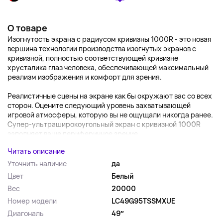
О товаре
Изогнутость экрана с радиусом кривизны 1000R - это новая
вершина технологии производства изогнутых экранов с
кривизной, полностью соответствующей кривизне
хрусталика глаз человека, обеспечивающей максимальный
реализм изображения и комфорт для зрения.
Реалистичные сцены на экране как бы окружают вас со всех
сторон. Оцените следующий уровень захватывающей
игровой атмосферы, которую вы не ощущали никогда ранее.
Супер-ультраширокоугольный экран с кривизной 1000R
заполняет ваше периферичное зрение...
Читать описание
Уточнить наличие
да
Цвет
Белый
Вес
20000
Номер модели
LC49G95TSSMXUE
Диагональ
49″