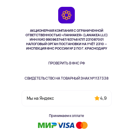
Контакты
Игровые консоли
Гарантия
Камеры
Возврат
TV и мультимедиа
Музыка и звук
АКЦИОНЕРНАЯ КОМПАНИЯ С ОГРАНИЧЕННОЙ
Спорт
ОТВЕТСТВЕННОСТЬЮ «ЛАНИАКЕЯ» (LANIAKEA LLC)
ИНН/КИО 9909637467/63746 КПП 231087001
Здоровье
НАЛОГОВЫЙ ОРГАН ПОСТАНОВКИ НА УЧЁТ 2310 —
Одежда и аксессуары
ИНСПЕКЦИЯ ФНС РОССИИ № 2 ПО Г. КРАСНОДАРУ
ПРОВЕРИТЬ В ФНС РФ
СВИДЕТЕЛЬСТВО НА ТОВАРНЫЙ ЗНАК №1137338
4,9
Мы на Яндекс
Принимаем к оплате