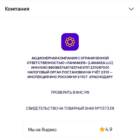
Служба поддержки
Парфюмерия и косметика
Компания
Как заказать
Туризм
Оплата
О сервисе
Планшеты
Доставка
Контакты
Игровые консоли
Гарантия
Камеры
Возврат
TV и мультимедиа
Музыка и звук
АКЦИОНЕРНАЯ КОМПАНИЯ С ОГРАНИЧЕННОЙ
Спорт
ОТВЕТСТВЕННОСТЬЮ «ЛАНИАКЕЯ» (LANIAKEA LLC)
ИНН/КИО 9909637467/63746 КПП 231087001
Здоровье
НАЛОГОВЫЙ ОРГАН ПОСТАНОВКИ НА УЧЁТ 2310 —
Одежда и аксессуары
ИНСПЕКЦИЯ ФНС РОССИИ № 2 ПО Г. КРАСНОДАРУ
ПРОВЕРИТЬ В ФНС РФ
СВИДЕТЕЛЬСТВО НА ТОВАРНЫЙ ЗНАК №1137338
4,9
Мы на Яндекс