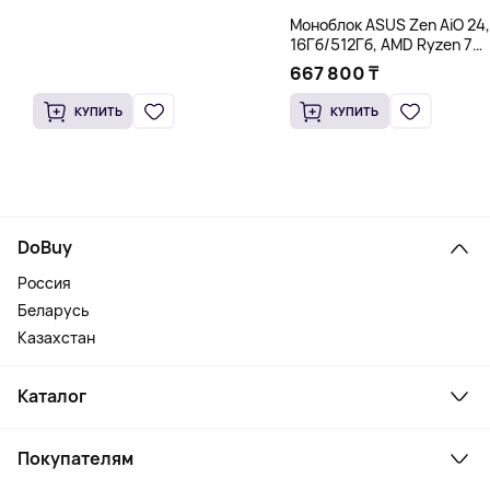
Моноблок ASUS Zen AiO 24,
16Гб/512Гб, AMD Ryzen 7
5825U, белый
667 800 ₸
КУПИТЬ
КУПИТЬ
DoBuy
Россия
Беларусь
Казахстан
Каталог
Смартфоны и гаджеты
Покупателям
Ноутбуки, мониторы, VR
Товары для дома