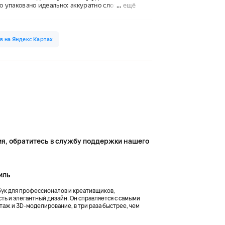
ия, обратитесь
в службу поддержки
нашего
иль
тбук для профессионалов и креативщиков,
 и элегантный дизайн. Он справляется с самыми
аж и 3D-моделирование, в три раза быстрее, чем