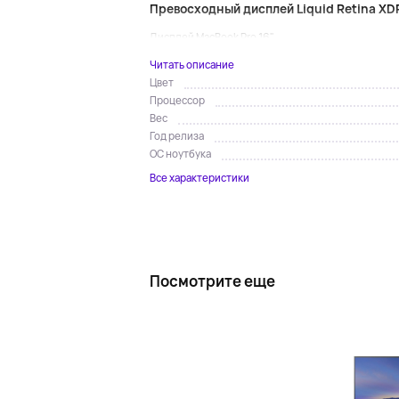
Превосходный дисплей Liquid Retina XD
Дисплей MacBook Pro 16"...
Читать описание
Цвет
Процессор
Вес
Год релиза
ОС ноутбука
Все характеристики
Посмотрите еще