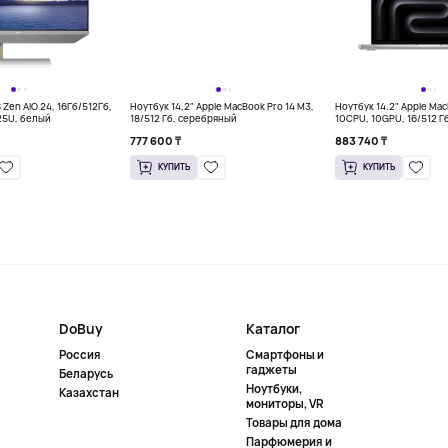
Zen AiO 24, 16Гб/512Гб,
Ноутбук 14,2" Apple MacBook Pro 14 M3,
Ноутбук 14.2" Apple Mac
25U, белый
18/512 Гб, серебряный
10CPU, 10GPU, 16/512 Г
777 600 ₸
883 740 ₸
КУПИТЬ
КУПИТЬ
DoBuy
Каталог
Россия
Смартфоны и
гаджеты
Беларусь
Ноутбуки,
Казахстан
мониторы, VR
Товары для дома
Парфюмерия и