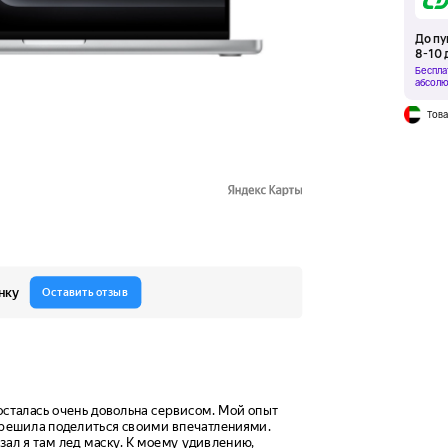
До пу
8-10 
Беспла
абсолю
Това