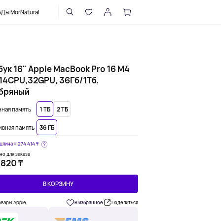
НАПИСАТЬ В ПОДДЕРЖКУ
Ды MorNatural
ук 16" Apple MacBook Pro 16 M4
 14CPU,32GPU, 36Гб/1Тб,
бряный
ная память
1 ТБ
2 ТБ
вная память
36 ГБ
шлина ≈
274 414 ₸
но для заказа
 820 ₸
В КОРЗИНУ
овары Apple
В избранное
Поделиться