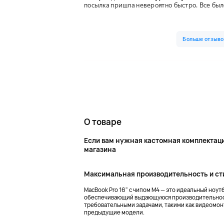
О товаре
Если вам нужная кастомная комплектац
магазина
Максимальная производительность и ст
MacBook Pro 16" с чипом M4 — это идеальный ноу
обеспечивающий выдающуюся производительность
требовательными задачами, такими как видеомонт
предыдущие модели.