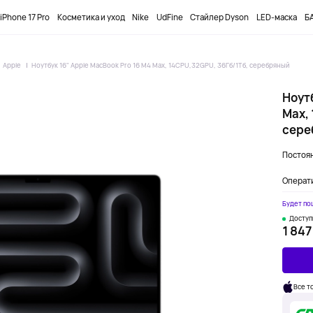
ПРОМОКОД
DOBUYFIRST
-12000₸ НА ПЕРВЫЙ ЗАКАЗ
iPhone 17 Pro
Косметика и уход
Nike
UdFine
Стайлер Dyson
LED-маска
БА
Apple
Ноутбук 16" Apple MacBook Pro 16 M4 Max, 14CPU,32GPU, 36Гб/1Тб, серебряный
Ноутб
Max,
сере
Постоян
Операти
Будет по
Доступ
1 847
Все т