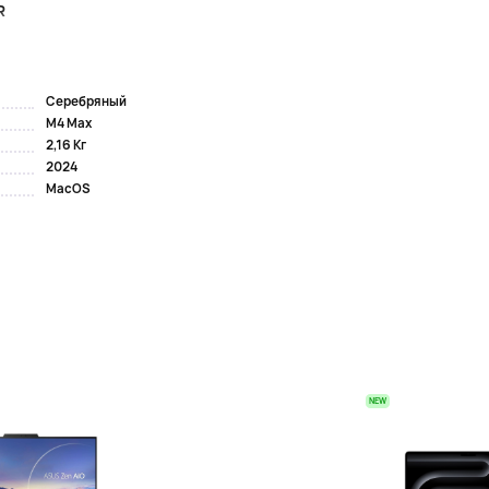
R
Серебряный
M4 Max
2,16 Кг
2024
MacOS
NEW