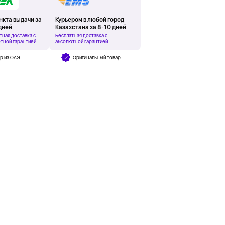
нкта выдачи за
Курьером в любой город
дней
Казахстана за 8-10 дней
тная доставка с
Бесплатная доставка с
тной гарантией
абсолютной гарантией
р из ОАЭ
Оригинальный товар