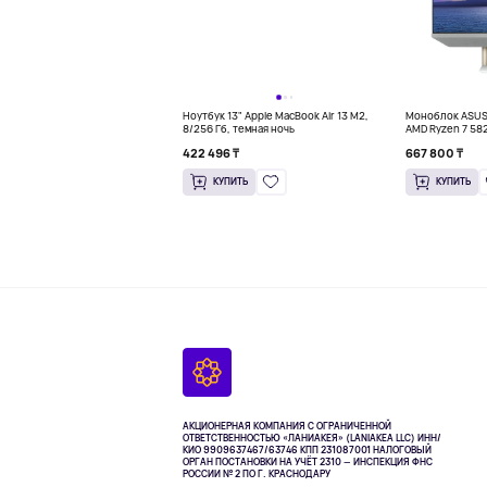
Ноутбук 13" Apple MacBook Air 13 M2,
Моноблок ASUS 
8/256 Гб, темная ночь
AMD Ryzen 7 58
422 496 ₸
667 800 ₸
КУПИТЬ
КУПИТЬ
АКЦИОНЕРНАЯ КОМПАНИЯ С ОГРАНИЧЕННОЙ
ОТВЕТСТВЕННОСТЬЮ «ЛАНИАКЕЯ» (LANIAKEA LLC)
ИНН/
КИО 9909637467/63746 КПП 231087001
НАЛОГОВЫЙ
ОРГАН ПОСТАНОВКИ НА УЧЁТ 2310 — ИНСПЕКЦИЯ ФНС
РОССИИ № 2 ПО Г. КРАСНОДАРУ