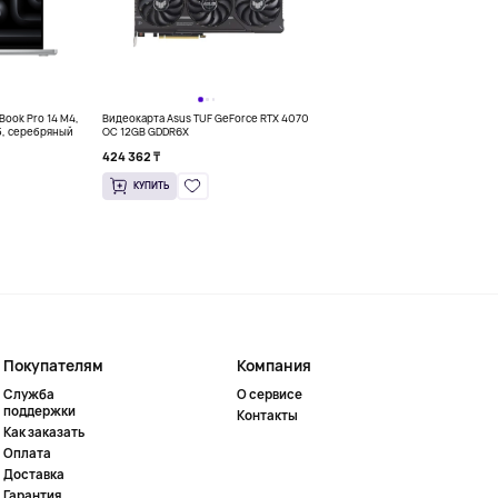
Book Pro 14 M4,
Видеокарта Asus TUF GeForce RTX 4070
Ноутбук 15.3&quot; Apple MacBoo
б, серебряный
OC 12GB GDDR6X
M2 8CPU/10GPU, 8/256 Гб, темн
424 362 ₸
567 000 ₸
КУПИТЬ
КУПИТЬ
Покупателям
Компания
Служба
О сервисе
поддержки
Контакты
Как заказать
Оплата
Доставка
Гарантия