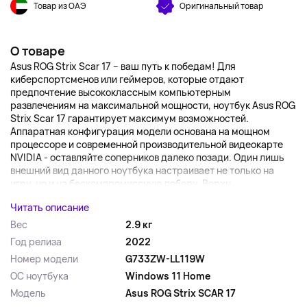
Товар из ОАЭ
Оригинальный товар
О товаре
Asus ROG Strix Scar 17 – ваш путь к победам! Для
киберспортсменов или геймеров, которые отдают
предпочтение высококлассным компьютерным
развлечениям на максимальной мощности, ноутбук Asus ROG
Strix Scar 17 гарантирует максимум возможностей.
Аппаратная конфигурация модели основана на мощном
процессоре и современной производительной видеокарте
NVIDIA - оставляйте соперников далеко позади. Один лишь
внешний вид данного ноутбука настраивает не только на
игру, но и на бескомпромиссную победу. Верхн...
Читать описание
Вес
2.9 кг
Год релиза
2022
Номер модели
G733ZW-LL119W
ОС ноутбука
Windows 11 Home
Модель
Asus ROG Strix SCAR 17