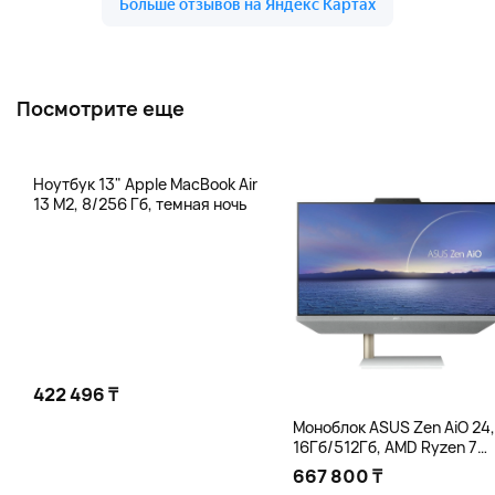
Посмотрите еще
Ноутбук 13" Apple MacBook Air
13 M2, 8/256 Гб, темная ночь
422 496 ₸
Моноблок ASUS Zen AiO 24,
16Гб/512Гб, AMD Ryzen 7
5825U, белый
667 800 ₸