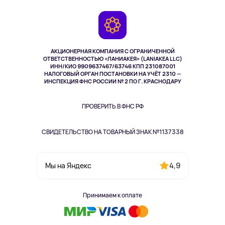
Контакты
Игровые консоли
Гарантия
Камеры
Возврат
TV и мультимедиа
Музыка и звук
АКЦИОНЕРНАЯ КОМПАНИЯ С ОГРАНИЧЕННОЙ
Спорт
ОТВЕТСТВЕННОСТЬЮ «ЛАНИАКЕЯ» (LANIAKEA LLC)
ИНН/КИО 9909637467/63746 КПП 231087001
Здоровье
НАЛОГОВЫЙ ОРГАН ПОСТАНОВКИ НА УЧЁТ 2310 —
Одежда и аксессуары
ИНСПЕКЦИЯ ФНС РОССИИ № 2 ПО Г. КРАСНОДАРУ
ПРОВЕРИТЬ В ФНС РФ
СВИДЕТЕЛЬСТВО НА ТОВАРНЫЙ ЗНАК №1137338
4,9
Мы на Яндекс
Принимаем к оплате