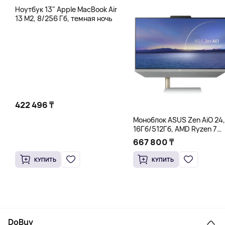
Ноутбук 13" Apple MacBook Air
13 M2, 8/256 Гб, темная ночь
422 496 ₸
Моноблок ASUS Zen AiO 24,
16Гб/512Гб, AMD Ryzen 7
5825U, белый
667 800 ₸
КУПИТЬ
КУПИТЬ
DoBuy