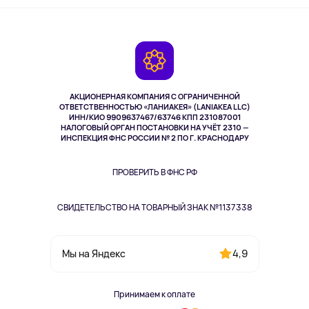
Туризм
Оплата
О сервисе
Планшеты
Доставка
Контакты
Игровые консоли
Гарантия
Камеры
Возврат
TV и мультимедиа
Музыка и звук
АКЦИОНЕРНАЯ КОМПАНИЯ С ОГРАНИЧЕННОЙ
Спорт
ОТВЕТСТВЕННОСТЬЮ «ЛАНИАКЕЯ» (LANIAKEA LLC)
ИНН/КИО 9909637467/63746 КПП 231087001
Здоровье
НАЛОГОВЫЙ ОРГАН ПОСТАНОВКИ НА УЧЁТ 2310 —
Одежда и аксессуары
ИНСПЕКЦИЯ ФНС РОССИИ № 2 ПО Г. КРАСНОДАРУ
ПРОВЕРИТЬ В ФНС РФ
СВИДЕТЕЛЬСТВО НА ТОВАРНЫЙ ЗНАК №1137338
4,9
Мы на Яндекс
Принимаем к оплате