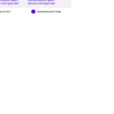
тная доставка с
Бесплатная доставка с
тной гарантией
абсолютной гарантией
р из ОАЭ
Оригинальный товар