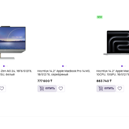
NEW
Zen AiO 24, 16Гб/512Гб,
Ноутбук 14,2" Apple MacBook Pro 14 M3,
Ноутбук 14.2" Apple Mac
25U, белый
18/512 Гб, серебряный
10CPU, 10GPU, 16/512 Г
777 600 ₸
883 740 ₸
КУПИТЬ
КУПИТЬ