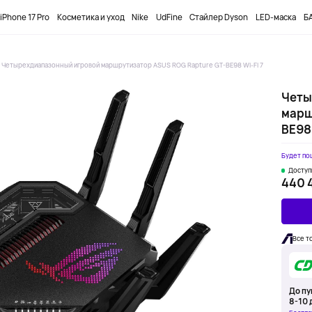
ПРОМОКОД
DOBUYFIRST
-12000₸ НА ПЕРВЫЙ ЗАКАЗ
iPhone 17 Pro
Косметика и уход
Nike
UdFine
Стайлер Dyson
LED-маска
БА
Четырехдиапазонный игровой маршрутизатор ASUS ROG Rapture GT-BE98 Wi-Fi 7
Четы
марш
BE98 
Будет по
Доступ
440 
Все т
До пу
8-10 