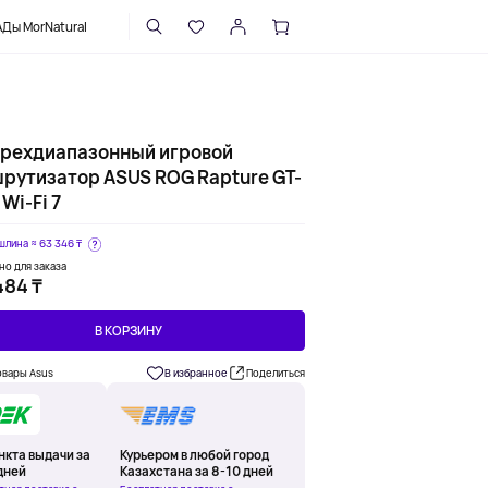
НАПИСАТЬ В ПОДДЕРЖКУ
Ды MorNatural
рехдиапазонный игровой
рутизатор ASUS ROG Rapture GT-
Wi-Fi 7
шлина ≈
63 346 ₸
но для заказа
484 ₸
В КОРЗИНУ
овары Asus
В избранное
Поделиться
нкта выдачи за
Курьером в любой город
дней
Казахстана за 8-10 дней