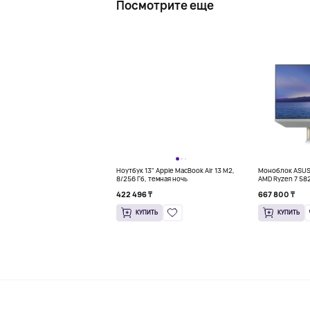
Посмотрите еще
Ноутбук 13" Apple MacBook Air 13 M2,
Моноблок ASUS 
8/256 Гб, темная ночь
AMD Ryzen 7 58
422 496 ₸
667 800 ₸
КУПИТЬ
КУПИТЬ