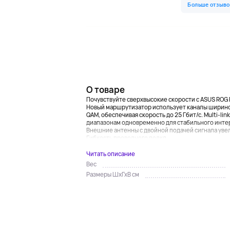
О товаре
Почувствуйте сверхвысокие скорости с ASUS ROG 
Новый маршрутизатор использует каналы шириной
QAM, обеспечивая скорость до 25 Гбит/с. Multi-li
диапазонам одновременно для стабильного инте
Внешние антенны с двойной подачей сигнала увел
Гибкость проводного подкл...
Читать описание
Вес
Размеры ШхГхВ см