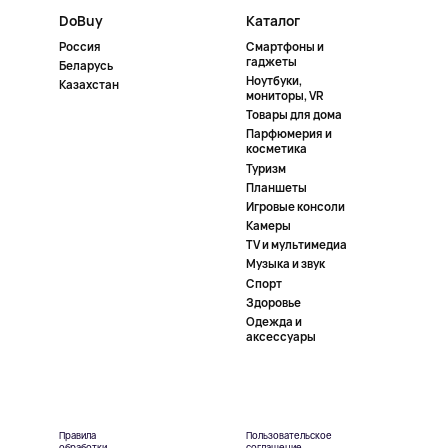
DoBuy
Каталог
Россия
Смартфоны и
гаджеты
Беларусь
Ноутбуки,
Казахстан
мониторы, VR
Товары для дома
Парфюмерия и
косметика
Туризм
Планшеты
Игровые консоли
Камеры
TV и мультимедиа
Музыка и звук
Спорт
Здоровье
Одежда и
аксессуары
Правила
Пользовательское
обработки
соглашение