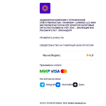
АКЦИОНЕРНАЯ КОМПАНИЯ С ОГРАНИЧЕННОЙ
ОТВЕТСТВЕННОСТЬЮ «ЛАНИАКЕЯ» (LANIAKEA LLC)
ИНН/
КИО 9909637467/63746 КПП 231087001
НАЛОГОВЫЙ
ОРГАН ПОСТАНОВКИ НА УЧЁТ 2310 — ИНСПЕКЦИЯ ФНС
РОССИИ № 2 ПО Г. КРАСНОДАРУ
ПРОВЕРИТЬ В ФНС РФ
СВИДЕТЕЛЬСТВО НА ТОВАРНЫЙ ЗНАК №1137338
Мы на Яндекс
4,9
Принимаем к оплате
Мы всегда на связи
Telegram
Vkontakte
Дзен
2023-2026 © DoBuy. Все права защищены