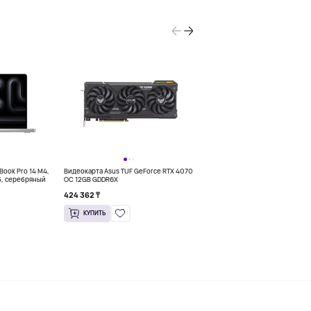
NEW
Book Pro 14 M4,
Видеокарта Asus TUF GeForce RTX 4070
Ноутбук 15.3&quot; Apple MacBoo
б, серебряный
OC 12GB GDDR6X
M2 8CPU/10GPU, 8/256 Гб, темн
424 362 ₸
567 000 ₸
КУПИТЬ
КУПИТЬ