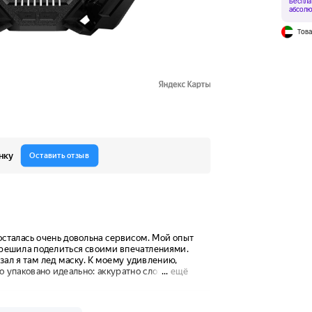
Беспла
абсолю
Това