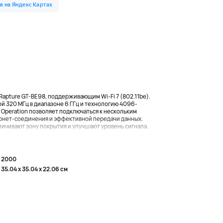
Rapture GT-BE98, поддерживающим Wi-Fi 7 (802.11be).
 320 МГц в диапазоне 6 ГГц и технологию 4096-
nk Operation позволяет подключаться к нескольким
рнет-соединения и эффективной передачи данных.
ичивают зону покрытия и улучшают уровень сигнала.
2000
35.04 x 35.04 x 22.06 см