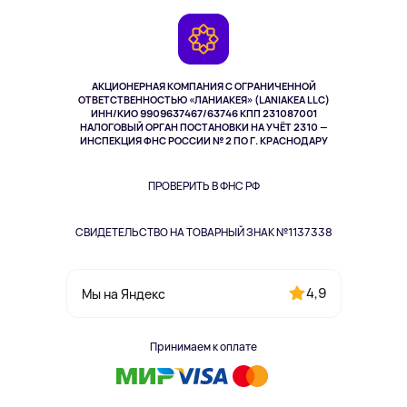
Игровые консоли
Гарантия
Камеры
Возврат
TV и мультимедиа
Музыка и звук
АКЦИОНЕРНАЯ КОМПАНИЯ С ОГРАНИЧЕННОЙ
Спорт
ОТВЕТСТВЕННОСТЬЮ «ЛАНИАКЕЯ» (LANIAKEA LLC)
ИНН/КИО 9909637467/63746 КПП 231087001
Здоровье
НАЛОГОВЫЙ ОРГАН ПОСТАНОВКИ НА УЧЁТ 2310 —
Одежда и аксессуары
ИНСПЕКЦИЯ ФНС РОССИИ № 2 ПО Г. КРАСНОДАРУ
ПРОВЕРИТЬ В ФНС РФ
СВИДЕТЕЛЬСТВО НА ТОВАРНЫЙ ЗНАК №1137338
4,9
Мы на Яндекс
Принимаем к оплате