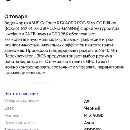
О товаре
Видеокарта ASUS GeForce RTX 4090 ROG Strix OC Edition
[ROG-STRIX-RTX4090-O24G-GAMING] с архитектурой Ada
Lovelace и 24 ГБ памяти GDDR6X обеспечивает
вычислительную мощность с плавной графикой в играх,
реалистичностью визуальных эффектов и отсутствием
задержек. Процессор поддерживает разгон до 2640 МГц.
Переключатель BIOS предусматривает выбор режима
работы видеокарты. С помощью утилиты GPU Tweak III
можно контролировать состояние и управлять параметрами
производительности.
Видеокарта ASUS GeForce...
Читать описание
Уточнить наличие
да
Цвет
Черный
Модель
RTX 4090
Производитель
Asus
Тип видеопамяти
GDDR6X