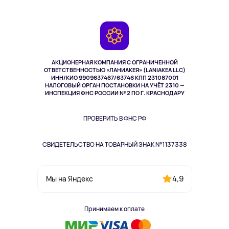
Планшеты
Доставка
Контакты
Игровые консоли
Гарантия
Камеры
Возврат
TV и мультимедиа
Музыка и звук
АКЦИОНЕРНАЯ КОМПАНИЯ С ОГРАНИЧЕННОЙ
Спорт
ОТВЕТСТВЕННОСТЬЮ «ЛАНИАКЕЯ» (LANIAKEA LLC)
ИНН/КИО 9909637467/63746 КПП 231087001
Здоровье
НАЛОГОВЫЙ ОРГАН ПОСТАНОВКИ НА УЧЁТ 2310 —
Одежда и аксессуары
ИНСПЕКЦИЯ ФНС РОССИИ № 2 ПО Г. КРАСНОДАРУ
ПРОВЕРИТЬ В ФНС РФ
СВИДЕТЕЛЬСТВО НА ТОВАРНЫЙ ЗНАК №1137338
4,9
Мы на Яндекс
Принимаем к оплате