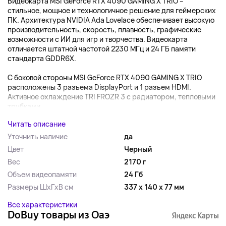
Видеокарта MSI GeForce RTX 4090 GAMING X TRIO –
стильное, мощное и технологичное решение для геймерских
ПК. Архитектура NVIDIA Ada Lovelace обеспечивает высокую
производительность, скорость, плавность, графические
возможности с ИИ для игр и творчества. Видеокарта
отличается штатной частотой 2230 МГц и 24 ГБ памяти
стандарта GDDR6X.
С боковой стороны MSI GeForce RTX 4090 GAMING X TRIO
расположены 3 разъема DisplayPort и 1 разъем HDMI.
Активное охлаждение TRI FROZR 3 с радиатором, тепловыми
трубками,...
Читать описание
Уточнить наличие
да
Цвет
Черный
Вес
2170 г
Объем видеопамяти
24 Гб
Размеры ШхГхВ см
337 x 140 x 77 мм
Все характеристики