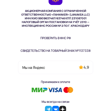
TV и мультимедиа
Музыка и звук
АКЦИОНЕРНАЯ КОМПАНИЯ С ОГРАНИЧЕННОЙ
Спорт
ОТВЕТСТВЕННОСТЬЮ «ЛАНИАКЕЯ» (LANIAKEA LLC)
ИНН/КИО 9909637467/63746 КПП 231087001
Здоровье
НАЛОГОВЫЙ ОРГАН ПОСТАНОВКИ НА УЧЁТ 2310 —
Одежда и аксессуары
ИНСПЕКЦИЯ ФНС РОССИИ № 2 ПО Г. КРАСНОДАРУ
ПРОВЕРИТЬ В ФНС РФ
СВИДЕТЕЛЬСТВО НА ТОВАРНЫЙ ЗНАК №1137338
4,9
Мы на Яндекс
Принимаем к оплате
Мы всегда на связи