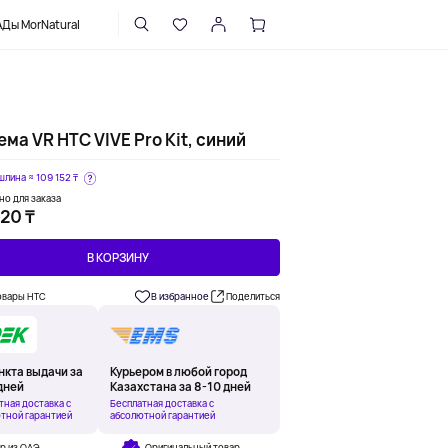
НАПИСАТЬ В ПОДДЕРЖКУ
Ды MorNatural
ма VR HTC VIVE Pro Kit, синий
шлина ≈
109 152 ₸
но для заказа
20 ₸
В КОРЗИНУ
овары HTC
В избранное
Поделиться
нкта выдачи за
Курьером в любой город
дней
Казахстана за 8-10 дней
тная доставка с
Бесплатная доставка с
тной гарантией
абсолютной гарантией
р из ОАЭ
Оригинальный товар