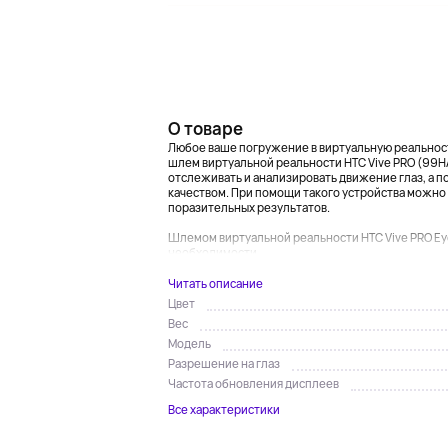
О товаре
Любое ваше погружение в виртуальную реальност
шлем виртуальной реальности HTC Vive PRO (99
отслеживать и анализировать движение глаз, а 
качеством. При помощи такого устройства можно
поразительных результатов.
Шлемом виртуальной реальности HTC Vive PRO Ey
необходимости...
Читать описание
Цвет
Вес
Модель
Разрешение на глаз
Частота обновления дисплеев
Все характеристики