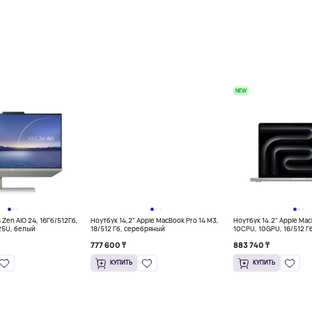
NEW
Zen AiO 24, 16Гб/512Гб,
Ноутбук 14,2" Apple MacBook Pro 14 M3,
Ноутбук 14.2" Apple Mac
25U, белый
18/512 Гб, серебряный
10CPU, 10GPU, 16/512 Г
777 600 ₸
883 740 ₸
КУПИТЬ
КУПИТЬ