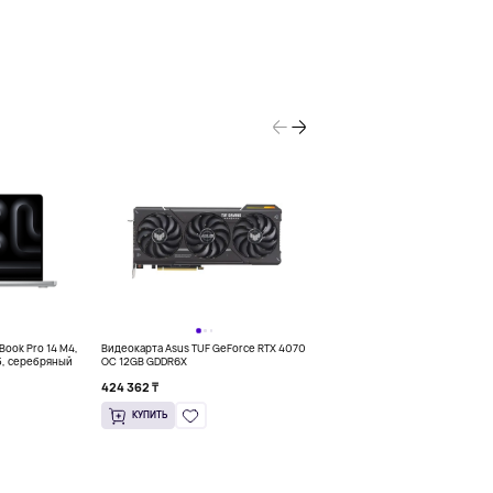
NEW
Book Pro 14 M4,
Видеокарта Asus TUF GeForce RTX 4070
Ноутбук 15.3&quot; Apple MacBoo
б, серебряный
OC 12GB GDDR6X
M2 8CPU/10GPU, 8/256 Гб, темн
424 362 ₸
567 000 ₸
КУПИТЬ
КУПИТЬ