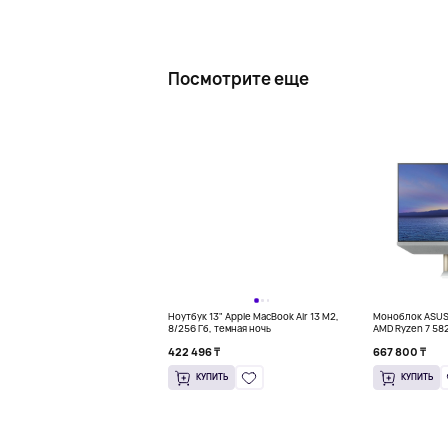
Посмотрите еще
Ноутбук 13" Apple MacBook Air 13 M2,
Моноблок ASUS 
8/256 Гб, темная ночь
AMD Ryzen 7 58
422 496 ₸
667 800 ₸
КУПИТЬ
КУПИТЬ