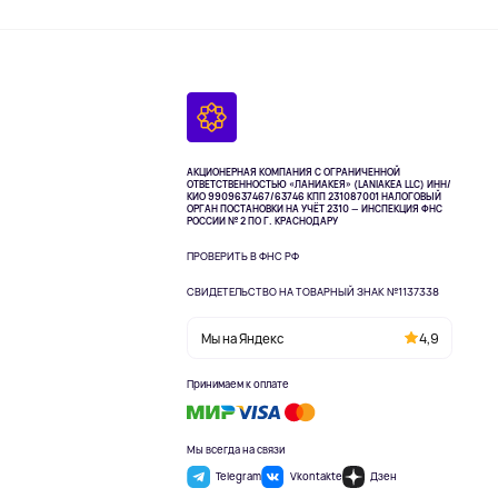
АКЦИОНЕРНАЯ КОМПАНИЯ С ОГРАНИЧЕННОЙ
ОТВЕТСТВЕННОСТЬЮ «ЛАНИАКЕЯ» (LANIAKEA LLC)
ИНН/
КИО 9909637467/63746 КПП 231087001
НАЛОГОВЫЙ
ОРГАН ПОСТАНОВКИ НА УЧЁТ 2310 — ИНСПЕКЦИЯ ФНС
РОССИИ № 2 ПО Г. КРАСНОДАРУ
ПРОВЕРИТЬ В ФНС РФ
СВИДЕТЕЛЬСТВО НА ТОВАРНЫЙ ЗНАК №1137338
Мы на Яндекс
4,9
Принимаем к оплате
Мы всегда на связи
Telegram
Vkontakte
Дзен