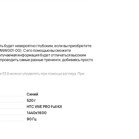
ь будет невероятно глубоким, если вы приобретете
HANW001-00). С его помощью вы сможете
получаемая информация будет отличаться высоким
 проводить самые разные тренинги, добиваясь просто
e EEA можно управлять при помощи взгляда. При
Синий
520 г
HTC VIVE PRO Full Kit
1440x1600
90 Гц