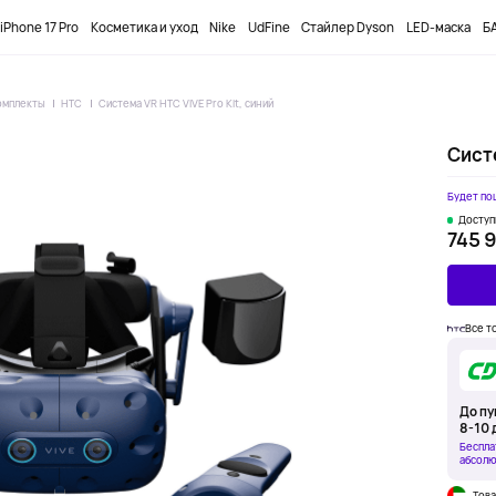
ПРОМОКОД
DOBUYFIRST
-12000₸ НА ПЕРВЫЙ ЗАКАЗ
iPhone 17 Pro
Косметика и уход
Nike
UdFine
Стайлер Dyson
LED-маска
БА
комплекты
HTC
Система VR HTC VIVE Pro Kit, синий
Систе
Будет по
Доступ
745 9
Все т
До пу
8-10 
Беспла
абсолю
Това