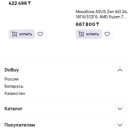
422 496 ₸
Моноблок ASUS Zen AiO 24,
16Гб/512Гб, AMD Ryzen 7
5825U, белый
667 800 ₸
КУПИТЬ
КУПИТЬ
DoBuy
Россия
Беларусь
Казахстан
Каталог
Смартфоны и гаджеты
Покупателям
Ноутбуки, мониторы, VR