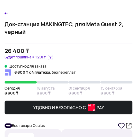
Док-станция MAKINGTEC, для Meta Quest 2,
черный
26 400 ₸
Будет пошлина ≈
1 201 ₸
Доступно для заказа
6 600 ₸ х 4 платежа
, без переплат
Сегодня
18 августа
01 сентября
15 сентября
6 600 ₸
6 600 ₸
6 600 ₸
6 600 ₸
Все товары Oculus