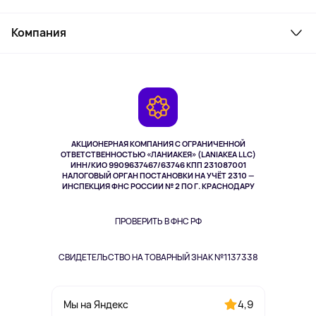
Товары для дома
Служба поддержки
Парфюмерия и косметика
Компания
Как заказать
Туризм
Оплата
О сервисе
Планшеты
Доставка
Контакты
Игровые консоли
Гарантия
Камеры
Возврат
TV и мультимедиа
Музыка и звук
АКЦИОНЕРНАЯ КОМПАНИЯ С ОГРАНИЧЕННОЙ
Спорт
ОТВЕТСТВЕННОСТЬЮ «ЛАНИАКЕЯ» (LANIAKEA LLC)
ИНН/КИО 9909637467/63746 КПП 231087001
Здоровье
НАЛОГОВЫЙ ОРГАН ПОСТАНОВКИ НА УЧЁТ 2310 —
Одежда и аксессуары
ИНСПЕКЦИЯ ФНС РОССИИ № 2 ПО Г. КРАСНОДАРУ
ПРОВЕРИТЬ В ФНС РФ
СВИДЕТЕЛЬСТВО НА ТОВАРНЫЙ ЗНАК №1137338
4,9
Мы на Яндекс