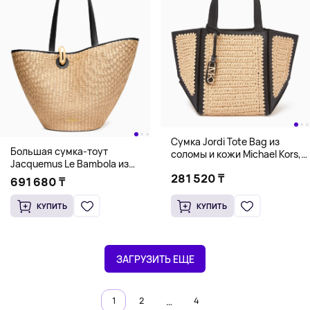
Сумка Jordi Tote Bag из
Большая сумка-тоут
соломы и кожи Michael Kors,
Jacquemus Le Bambola из
бежевый/черный
рафии, бежевый/черный
281 520 ₸
691 680 ₸
КУПИТЬ
КУПИТЬ
ЗАГРУЗИТЬ ЕЩЕ
…
1
2
4