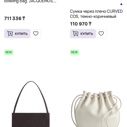
bowling bag. JACQUEMUS,
бургунди
Сумка через плечо CURVED
COS, темно-коричневый
711 336 ₸
110 970 ₸
КУПИТЬ
КУПИТЬ
NEW
NEW