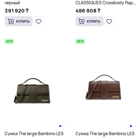
CLASSIQUES Crossbody flap
черный
bag JACQUEMUS, светло-
496 908 ₸
391 920 ₸
серый
КУПИТЬ
КУПИТЬ
NEW
NEW
Сумка The large Bambino LES
Сумка The large Bambino LES