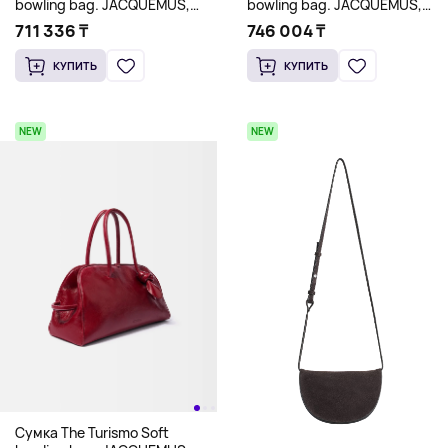
bowling bag. JACQUEMUS,
bowling bag. JACQUEMUS,
серо-коричневый
слоновая кость
711 336 ₸
746 004 ₸
КУПИТЬ
КУПИТЬ
NEW
NEW
Сумка The Turismo Soft