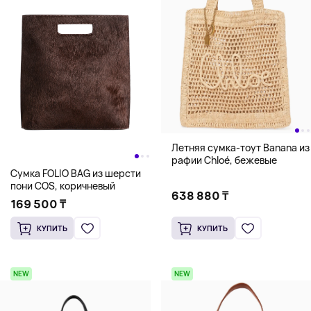
Летняя сумка-тоут Banana из
рафии Chloé, бежевые
Сумка FOLIO BAG из шерсти
пони COS, коричневый
638 880 ₸
169 500 ₸
КУПИТЬ
КУПИТЬ
NEW
NEW