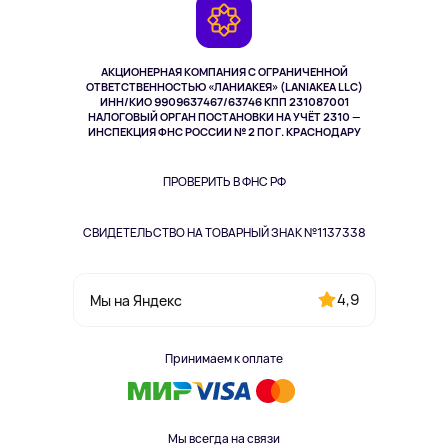
Камеры
Возврат
TV и мультимедиа
Музыка и звук
АКЦИОНЕРНАЯ КОМПАНИЯ С ОГРАНИЧЕННОЙ
Спорт
ОТВЕТСТВЕННОСТЬЮ «ЛАНИАКЕЯ» (LANIAKEA LLC)
ИНН/КИО 9909637467/63746 КПП 231087001
Здоровье
НАЛОГОВЫЙ ОРГАН ПОСТАНОВКИ НА УЧЁТ 2310 —
Одежда и аксессуары
ИНСПЕКЦИЯ ФНС РОССИИ № 2 ПО Г. КРАСНОДАРУ
ПРОВЕРИТЬ В ФНС РФ
СВИДЕТЕЛЬСТВО НА ТОВАРНЫЙ ЗНАК №1137338
4,9
Мы на Яндекс
Принимаем к оплате
Мы всегда на связи