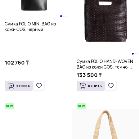
Сумка FOLIO MINI BAG из
кожи COS, черный
Сумка FOLIO HAND-WOVEN
102 750 ₸
BAG из кожи COS, темно-
коричневый
133 500 ₸
КУПИТЬ
КУПИТЬ
NEW
NEW