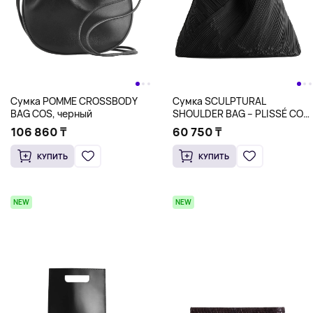
Сумка POMME CROSSBODY
Сумка SCULPTURAL
BAG COS, черный
SHOULDER BAG – PLISSÉ COS,
черный
106 860 ₸
60 750 ₸
КУПИТЬ
КУПИТЬ
NEW
NEW