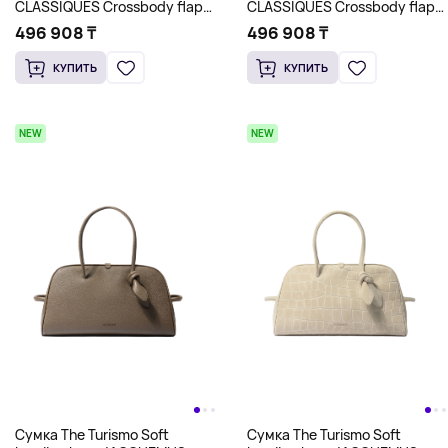
CLASSIQUES Crossbody flap
CLASSIQUES Crossbody flap
bag JACQUEMUS, темное
bag JACQUEMUS, коричневый
496 908 ₸
496 908 ₸
хаки
КУПИТЬ
КУПИТЬ
NEW
NEW
Сумка The Turismo Soft
Сумка The Turismo Soft