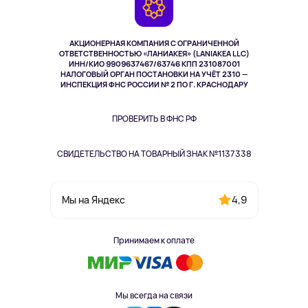
Возврат
TV и мультимедиа
Музыка и звук
АКЦИОНЕРНАЯ КОМПАНИЯ С ОГРАНИЧЕННОЙ
Спорт
ОТВЕТСТВЕННОСТЬЮ «ЛАНИАКЕЯ» (LANIAKEA LLC)
ИНН/КИО 9909637467/63746 КПП 231087001
Здоровье
НАЛОГОВЫЙ ОРГАН ПОСТАНОВКИ НА УЧЁТ 2310 —
Одежда и аксессуары
ИНСПЕКЦИЯ ФНС РОССИИ № 2 ПО Г. КРАСНОДАРУ
ПРОВЕРИТЬ В ФНС РФ
СВИДЕТЕЛЬСТВО НА ТОВАРНЫЙ ЗНАК №1137338
4,9
Мы на Яндекс
Принимаем к оплате
Мы всегда на связи