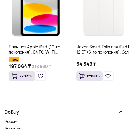
Планшет Apple iPad (10-го
Чехол Smart Folio для iPad 
поколения), 64 Гб, Wi-Fi,
12.9" (6-го поколения), бе
серебряный
-10%
64 548 ₸
197 064 ₸
218 960 ₸
КУПИТЬ
КУПИТЬ
DoBuy
Россия
Беларусь