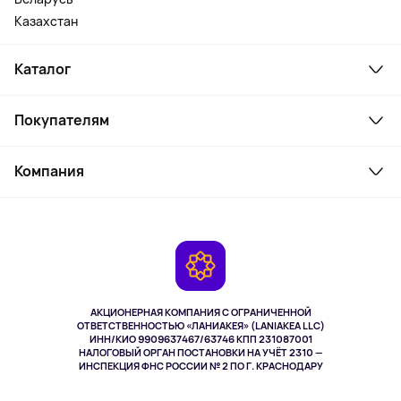
Казахстан
Каталог
Смартфоны и гаджеты
Покупателям
Ноутбуки, мониторы, VR
Товары для дома
Служба поддержки
Парфюмерия и косметика
Компания
Как заказать
Туризм
Оплата
О сервисе
Планшеты
Доставка
Контакты
Игровые консоли
Гарантия
Камеры
Возврат
TV и мультимедиа
Музыка и звук
АКЦИОНЕРНАЯ КОМПАНИЯ С ОГРАНИЧЕННОЙ
Спорт
ОТВЕТСТВЕННОСТЬЮ «ЛАНИАКЕЯ» (LANIAKEA LLC)
ИНН/КИО 9909637467/63746 КПП 231087001
Здоровье
НАЛОГОВЫЙ ОРГАН ПОСТАНОВКИ НА УЧЁТ 2310 —
Одежда и аксессуары
ИНСПЕКЦИЯ ФНС РОССИИ № 2 ПО Г. КРАСНОДАРУ