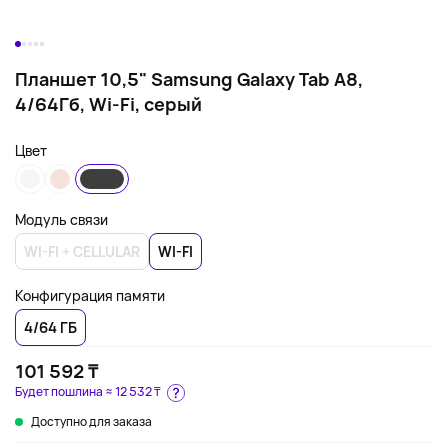
Планшет 10,5" Samsung Galaxy Tab A8,
4/64Гб, Wi-Fi, серый
Цвет
Модуль связи
WI-FI + CELLULAR
WI-FI
Конфигурация памяти
4/64 ГБ
101 592 ₸
Будет пошлина ≈
12 532 ₸
Доступно для заказа