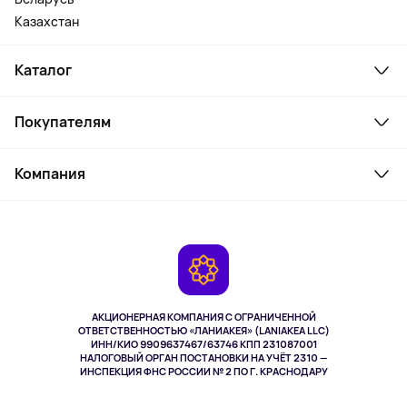
Казахстан
Каталог
Смартфоны и гаджеты
Покупателям
Ноутбуки, мониторы, VR
Товары для дома
Служба поддержки
Парфюмерия и косметика
Компания
Как заказать
Туризм
Оплата
О сервисе
Планшеты
Доставка
Контакты
Игровые консоли
Гарантия
Камеры
Возврат
TV и мультимедиа
Музыка и звук
АКЦИОНЕРНАЯ КОМПАНИЯ С ОГРАНИЧЕННОЙ
Спорт
ОТВЕТСТВЕННОСТЬЮ «ЛАНИАКЕЯ» (LANIAKEA LLC)
ИНН/КИО 9909637467/63746 КПП 231087001
Здоровье
НАЛОГОВЫЙ ОРГАН ПОСТАНОВКИ НА УЧЁТ 2310 —
Одежда и аксессуары
ИНСПЕКЦИЯ ФНС РОССИИ № 2 ПО Г. КРАСНОДАРУ