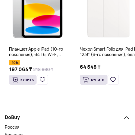
Планшет Apple iPad (10-го
Чехол Smart Folio для iPad 
поколения), 64 Гб, Wi-Fi,
12.9" (6-го поколения), бе
серебряный
-10%
64 548 ₸
197 064 ₸
218 960 ₸
КУПИТЬ
КУПИТЬ
DoBuy
Россия
Беларусь