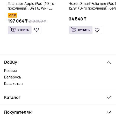
Планшет Apple iPad (10-го
Чехол Smart Folio для iPad 
поколения), 64 Гб, Wi-Fi,
12.9" (6-го поколения), бе
серебряный
-10%
64 548 ₸
197 064 ₸
218 960 ₸
КУПИТЬ
КУПИТЬ
DoBuy
Россия
Беларусь
Казахстан
Каталог
Смартфоны и гаджеты
Покупателям
Ноутбуки, мониторы, VR