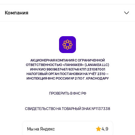
Товары для дома
Служба поддержки
Парфюмерия и косметика
Компания
Как заказать
Туризм
Оплата
О сервисе
Планшеты
Доставка
Контакты
Игровые консоли
Гарантия
Камеры
Возврат
TV и мультимедиа
Музыка и звук
АКЦИОНЕРНАЯ КОМПАНИЯ С ОГРАНИЧЕННОЙ
Спорт
ОТВЕТСТВЕННОСТЬЮ «ЛАНИАКЕЯ» (LANIAKEA LLC)
ИНН/КИО 9909637467/63746 КПП 231087001
Здоровье
НАЛОГОВЫЙ ОРГАН ПОСТАНОВКИ НА УЧЁТ 2310 —
Одежда и аксессуары
ИНСПЕКЦИЯ ФНС РОССИИ № 2 ПО Г. КРАСНОДАРУ
ПРОВЕРИТЬ В ФНС РФ
СВИДЕТЕЛЬСТВО НА ТОВАРНЫЙ ЗНАК №1137338
4,9
Мы на Яндекс