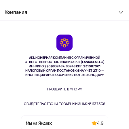
Товары для дома
Служба поддержки
Парфюмерия и косметика
Компания
Как заказать
Туризм
Оплата
О сервисе
Планшеты
Доставка
Контакты
Игровые консоли
Гарантия
Камеры
Возврат
TV и мультимедиа
Музыка и звук
АКЦИОНЕРНАЯ КОМПАНИЯ С ОГРАНИЧЕННОЙ
Спорт
ОТВЕТСТВЕННОСТЬЮ «ЛАНИАКЕЯ» (LANIAKEA LLC)
ИНН/КИО 9909637467/63746 КПП 231087001
Здоровье
НАЛОГОВЫЙ ОРГАН ПОСТАНОВКИ НА УЧЁТ 2310 —
Одежда и аксессуары
ИНСПЕКЦИЯ ФНС РОССИИ № 2 ПО Г. КРАСНОДАРУ
ПРОВЕРИТЬ В ФНС РФ
СВИДЕТЕЛЬСТВО НА ТОВАРНЫЙ ЗНАК №1137338
4,9
Мы на Яндекс