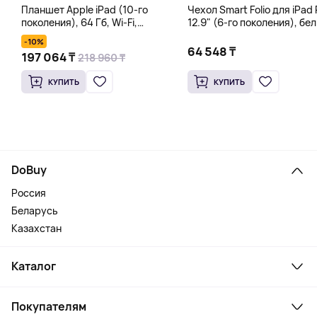
Планшет Apple iPad (10-го
Чехол Smart Folio для iPad 
поколения), 64 Гб, Wi-Fi,
12.9" (6-го поколения), бе
серебряный
-10%
64 548 ₸
197 064 ₸
218 960 ₸
КУПИТЬ
КУПИТЬ
DoBuy
Россия
Беларусь
Казахстан
Каталог
Смартфоны и гаджеты
Покупателям
Ноутбуки, мониторы, VR