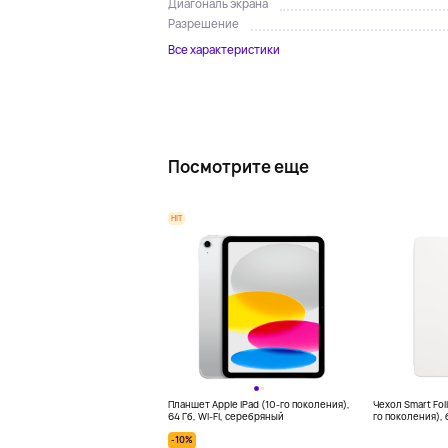
Диагональ экрана
Разрешение
Все характеристики
Посмотрите еще
HIT
Планшет Apple iPad (10-го поколения),
Чехол Smart Foli
64 Гб, Wi-Fi, серебряный
го поколения),
-10%