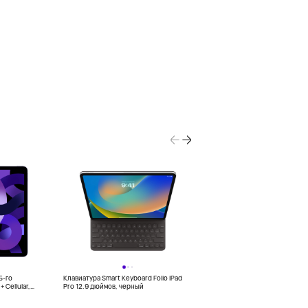
5-го
Клавиатура Smart Keyboard Folio iPad
Планшет 10,5" Samsung Galaxy T
+ Cellular,
Pro 12.9 дюймов, черный
4/64Гб, Wi-Fi, розовый