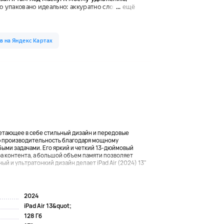
сочетающее в себе стильный дизайн и передовые
ю производительность благодаря мощному
быми задачами. Его яркий и четкий 13-дюймовый
а контента, а большой объем памяти позволяет
й и ультратонкий дизайн делает iPad Air (2024) 13"
2024
iPad Air 13&quot;
128 Гб