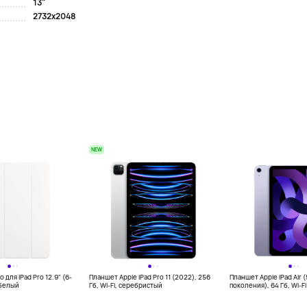
13"
2732x2048
NEW
o для iPad Pro 12.9" (6-
Планшет Apple iPad Pro 11 (2022), 256
Планшет Apple iPad Air (
 белый
Гб, Wi-Fi, серебристый
поколения), 64 Гб, Wi-Fi 
фиолетовый