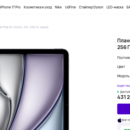
ПРОМОКОД
DOBUYFIRST
-12000₸ НА ПЕРВЫЙ ЗАКАЗ
iPhone 17 Pro
Косметика и уход
Nike
UdFine
Стайлер Dyson
LED-маска
БА
e iPad Air (2024), M2, 256 Гб, серый
Планш
256 
Постоян
Цвет
Модуль 
Будет по
Доступ
431 2
Все т