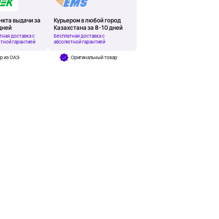
нкта выдачи за
Курьером в любой город
дней
Казахстана за 8-10 дней
тная доставка с
Бесплатная доставка с
тной гарантией
абсолютной гарантией
р из ОАЭ
Оригинальный товар