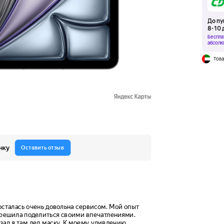
До пу
8-10 
Беспла
абсолю
Това