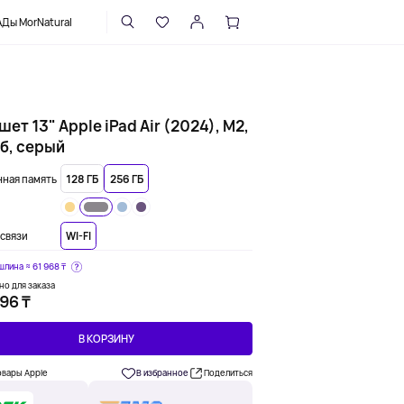
НАПИСАТЬ В ПОДДЕРЖКУ
Ды MorNatural
ет 13" Apple iPad Air (2024), M2,
Гб, серый
ная память
128 ГБ
256 ГБ
связи
WI-FI
шлина ≈
61 968 ₸
но для заказа
96 ₸
В КОРЗИНУ
овары Apple
В избранное
Поделиться