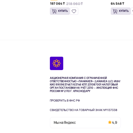
218 960 ₸
197 064 ₸
64 548 ₸
КУПИТЬ
КУПИТЬ
АКЦИОНЕРНАЯ КОМПАНИЯ С ОГРАНИЧЕННОЙ
ОТВЕТСТВЕННОСТЬЮ «ЛАНИАКЕЯ» (LANIAKEA LLC)
ИНН/
КИО 9909637467/63746 КПП 231087001
НАЛОГОВЫЙ
ОРГАН ПОСТАНОВКИ НА УЧЁТ 2310 — ИНСПЕКЦИЯ ФНС
РОССИИ № 2 ПО Г. КРАСНОДАРУ
ПРОВЕРИТЬ В ФНС РФ
СВИДЕТЕЛЬСТВО НА ТОВАРНЫЙ ЗНАК №1137338
Мы на Яндекс
4,9