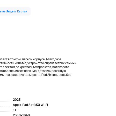
еллект в тонком, лёгком корпусе. Благодаря
ивности чипа M3, устройство справляется с самыми
теллектом до креативных проектов, потокового
ура обеспечивает плавную, детализированную
мы позволяет использовать iPad Air весь день без
2025
Apple iPad Air (M3) Wi-Fi
11"
2360x1640