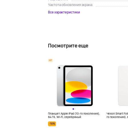
Частота обновления экрана
Все характеристики
Посмотрите еще
HIT
Планшет Apple iPad (10-го поколения),
Чехол Smart Foli
64 Гб, Wi-Fi, серебряный
го поколения),
-10%