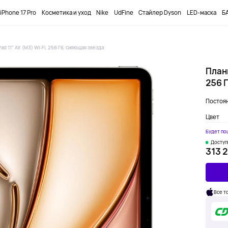
ПРОМОКОД
DOBUYFIRST
-12000₸ НА ПЕРВЫЙ ЗАКАЗ
iPhone 17 Pro
Косметика и уход
Nike
UdFine
Стайлер Dyson
LED-маска
БА
ad 11" Air (M3) Wi-Fi, 256 Гб, сияющая звезда
Планш
256 
Постоян
Цвет
Будет по
Доступ
313 2
Все т