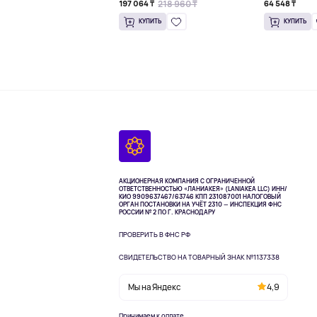
218 960 ₸
197 064 ₸
64 548 ₸
КУПИТЬ
КУПИТЬ
АКЦИОНЕРНАЯ КОМПАНИЯ С ОГРАНИЧЕННОЙ
ОТВЕТСТВЕННОСТЬЮ «ЛАНИАКЕЯ» (LANIAKEA LLC)
ИНН/
КИО 9909637467/63746 КПП 231087001
НАЛОГОВЫЙ
ОРГАН ПОСТАНОВКИ НА УЧЁТ 2310 — ИНСПЕКЦИЯ ФНС
РОССИИ № 2 ПО Г. КРАСНОДАРУ
ПРОВЕРИТЬ В ФНС РФ
СВИДЕТЕЛЬСТВО НА ТОВАРНЫЙ ЗНАК №1137338
Мы на Яндекс
4,9
Принимаем к оплате