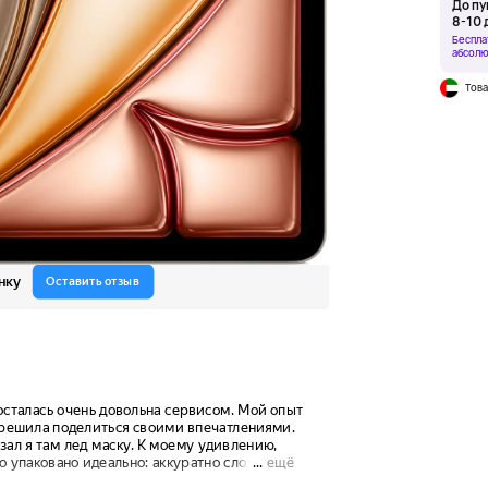
До пу
8-10 
Беспла
абсолю
Това