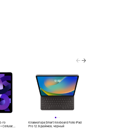
5-го
Клавиатура Smart Keyboard Folio iPad
Планшет 10,5" Samsung Galaxy T
+ Cellular,
Pro 12.9 дюймов, черный
4/64Гб, Wi-Fi, розовый