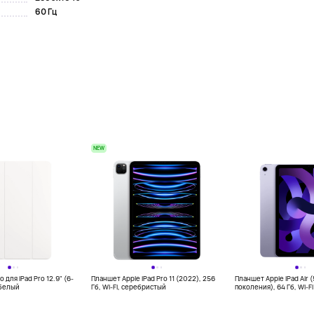
60 Гц
NEW
o для iPad Pro 12.9" (6-
Планшет Apple iPad Pro 11 (2022), 256
Планшет Apple iPad Air (
 белый
Гб, Wi-Fi, серебристый
поколения), 64 Гб, Wi-Fi 
фиолетовый