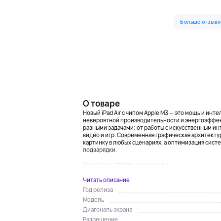
О товаре
Новый iPad Air с чипом Apple M3 — это мощь и инт
невероятной производительности и энергоэффект
разными задачами: от работы с искусственным ин
видео и игр. Современная графическая архитект
картинку в любых сценариях, а оптимизация систе
подзарядки.
Усовершенствованные камеры...
Читать описание
Год релиза
Модель
Диагональ экрана
Разрешение