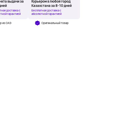
нкта выдачи за
Курьером в любой город
дней
Казахстана за 8-10 дней
тная доставка с
Бесплатная доставка с
тной гарантией
абсолютной гарантией
р из ОАЭ
Оригинальный товар