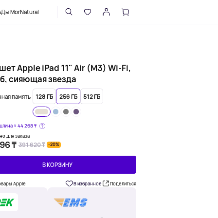
НАПИСАТЬ В ПОДДЕРЖКУ
Ды MorNatural
ет Apple iPad 11" Air (M3) Wi-Fi,
Гб, сияющая звезда
ная память
128 ГБ
256 ГБ
512 ГБ
шлина ≈
44 268 ₸
но для заказа
96 ₸
391 620 ₸
-20%
В КОРЗИНУ
овары Apple
В избранное
Поделиться