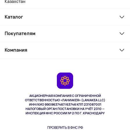
Казахстан
Каталог
Смартфоны и гаджеты
Покупателям
Ноутбуки, мониторы, VR
Товары для дома
Служба поддержки
Парфюмерия и косметика
Компания
Как заказать
Туризм
Оплата
О сервисе
Планшеты
Доставка
Контакты
Игровые консоли
Гарантия
Камеры
Возврат
TV и мультимедиа
Музыка и звук
АКЦИОНЕРНАЯ КОМПАНИЯ С ОГРАНИЧЕННОЙ
Спорт
ОТВЕТСТВЕННОСТЬЮ «ЛАНИАКЕЯ» (LANIAKEA LLC)
ИНН/КИО 9909637467/63746 КПП 231087001
Здоровье
НАЛОГОВЫЙ ОРГАН ПОСТАНОВКИ НА УЧЁТ 2310 —
Одежда и аксессуары
ИНСПЕКЦИЯ ФНС РОССИИ № 2 ПО Г. КРАСНОДАРУ
ПРОВЕРИТЬ В ФНС РФ