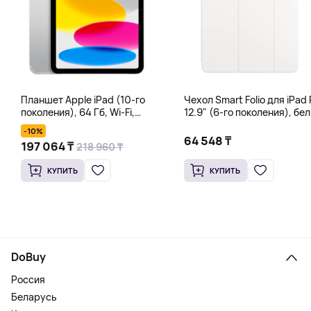
Планшет Apple iPad (10-го
Чехол Smart Folio для iPad 
поколения), 64 Гб, Wi-Fi,
12.9" (6-го поколения), бе
серебряный
-10%
64 548 ₸
197 064 ₸
218 960 ₸
КУПИТЬ
КУПИТЬ
DoBuy
Россия
Беларусь