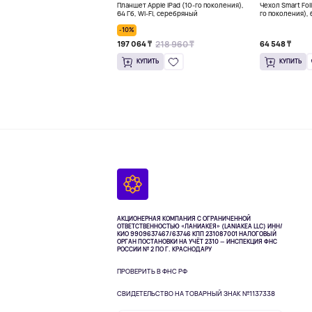
Планшет Apple iPad (10-го поколения),
Чехол Smart Foli
64 Гб, Wi-Fi, серебряный
го поколения),
-10%
218 960 ₸
197 064 ₸
64 548 ₸
КУПИТЬ
КУПИТЬ
АКЦИОНЕРНАЯ КОМПАНИЯ С ОГРАНИЧЕННОЙ
ОТВЕТСТВЕННОСТЬЮ «ЛАНИАКЕЯ» (LANIAKEA LLC)
ИНН/
КИО 9909637467/63746 КПП 231087001
НАЛОГОВЫЙ
ОРГАН ПОСТАНОВКИ НА УЧЁТ 2310 — ИНСПЕКЦИЯ ФНС
РОССИИ № 2 ПО Г. КРАСНОДАРУ
ПРОВЕРИТЬ В ФНС РФ
СВИДЕТЕЛЬСТВО НА ТОВАРНЫЙ ЗНАК №1137338