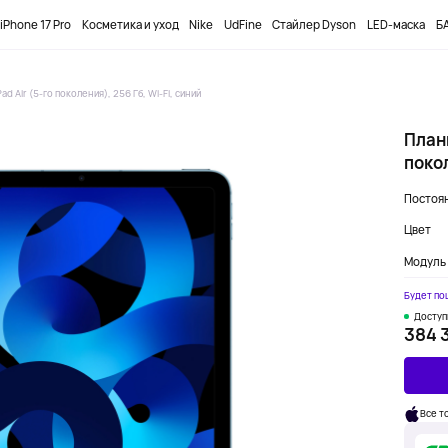
ПРОМОКОД
DOBUYFIRST
-12000₸ НА ПЕРВЫЙ ЗАКАЗ
iPhone 17 Pro
Косметика и уход
Nike
UdFine
Стайлер Dyson
LED-маска
БА
ad Air (5-го поколения), 256 Гб, Wi-Fi, синий
Планш
покол
Постоян
Цвет
Модуль 
Будет по
Доступ
384 
Все т