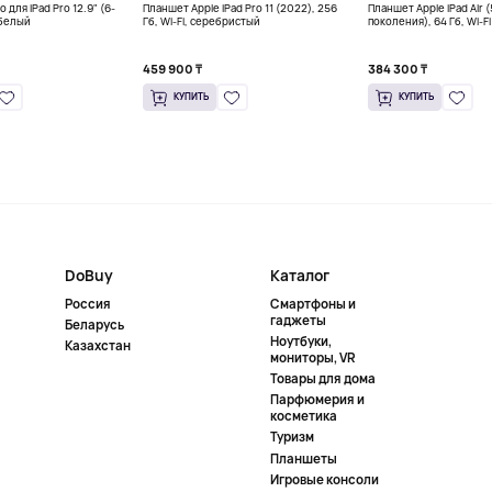
o для iPad Pro 12.9" (6-
Планшет Apple iPad Pro 11 (2022), 256
Планшет Apple iPad Air (
 белый
Гб, Wi-Fi, серебристый
поколения), 64 Гб, Wi-Fi 
фиолетовый
459 900 ₸
384 300 ₸
КУПИТЬ
КУПИТЬ
DoBuy
Каталог
Россия
Смартфоны и
гаджеты
Беларусь
Ноутбуки,
Казахстан
мониторы, VR
Товары для дома
Парфюмерия и
косметика
Туризм
Планшеты
Игровые консоли