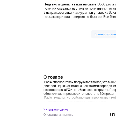
О товаре
iPad Air позволит вам погрузиться во все, что вы
дисплей Liquid Retina оснащён такими передовыми
цветопередача P3 и антибликовое покрытие. Проры
обеспечивает производительность на 60 процент
iPad Air мощным устройством для творчества и м
мощными приложениями и играйте в игры с...
Читать описание
8 Гб
Оперативная память