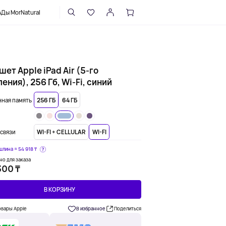
НАПИСАТЬ В ПОДДЕРЖКУ
Ды MorNatural
ет Apple iPad Air (5-го
ения), 256 Гб, Wi-Fi, синий
ная память
256 ГБ
64 ГБ
связи
WI-FI + CELLULAR
WI-FI
шлина ≈
54 918 ₸
но для заказа
300 ₸
В КОРЗИНУ
овары Apple
В избранное
Поделиться