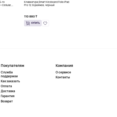
5-го
Клавиатура Smart Keyboard Folio iPad
Планшет 10,5" Samsung Galaxy T
+ Cellular,
Pro 12.9 дюймов, черный
4/64Гб, Wi-Fi, розовый
110 880 ₸
101 592 ₸
КУПИТЬ
КУПИТЬ
Покупателям
Компания
Служба
О сервисе
поддержки
Контакты
Как заказать
Оплата
Доставка
Гарантия
Возврат