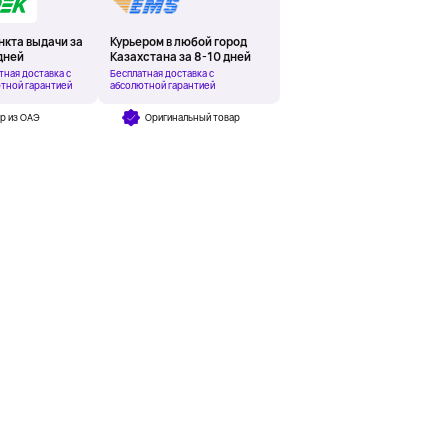
нкта выдачи за
Курьером в любой город
дней
Казахстана за 8-10 дней
тная доставка с
Бесплатная доставка с
тной гарантией
абсолютной гарантией
р из ОАЭ
Оригинальный товар