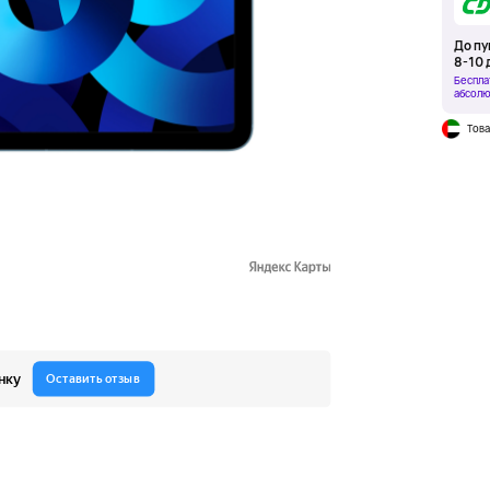
До пу
8-10 
Беспла
абсолю
Това