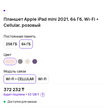
Планшет Apple iPad mini 2021, 64 Гб, Wi-Fi +
Cellular, розовый
Постоянная память
256 ГБ
64 ГБ
Цвет
Модуль связи
WI-FI + CELLULAR
WI-FI
372 232 ₸
Будет пошлина ≈
53 128 ₸
Доступно для заказа