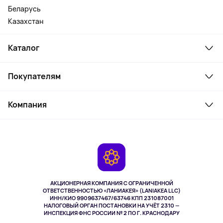
Беларусь
Казахстан
Каталог
Смартфоны и гаджеты
Покупателям
Ноутбуки, мониторы, VR
Товары для дома
Служба поддержки
Парфюмерия и косметика
Компания
Как заказать
Туризм
Оплата
О сервисе
Планшеты
Доставка
Контакты
Игровые консоли
Гарантия
Камеры
Возврат
TV и мультимедиа
Музыка и звук
АКЦИОНЕРНАЯ КОМПАНИЯ С ОГРАНИЧЕННОЙ
Спорт
ОТВЕТСТВЕННОСТЬЮ «ЛАНИАКЕЯ» (LANIAKEA LLC)
ИНН/КИО 9909637467/63746 КПП 231087001
Здоровье
НАЛОГОВЫЙ ОРГАН ПОСТАНОВКИ НА УЧЁТ 2310 —
Одежда и аксессуары
ИНСПЕКЦИЯ ФНС РОССИИ № 2 ПО Г. КРАСНОДАРУ