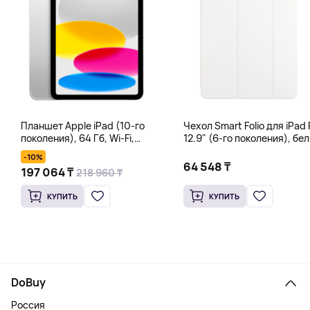
Планшет Apple iPad (10-го
Чехол Smart Folio для iPad 
поколения), 64 Гб, Wi-Fi,
12.9" (6-го поколения), бе
серебряный
-10%
64 548 ₸
197 064 ₸
218 960 ₸
КУПИТЬ
КУПИТЬ
DoBuy
Россия