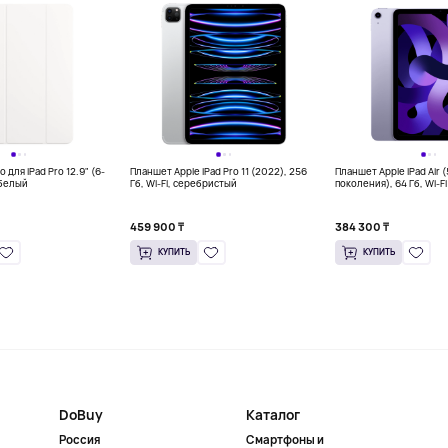
o для iPad Pro 12.9" (6-
Планшет Apple iPad Pro 11 (2022), 256
Планшет Apple iPad Air (
 белый
Гб, Wi-Fi, серебристый
поколения), 64 Гб, Wi-Fi 
фиолетовый
459 900 ₸
384 300 ₸
КУПИТЬ
КУПИТЬ
DoBuy
Каталог
Россия
Смартфоны и