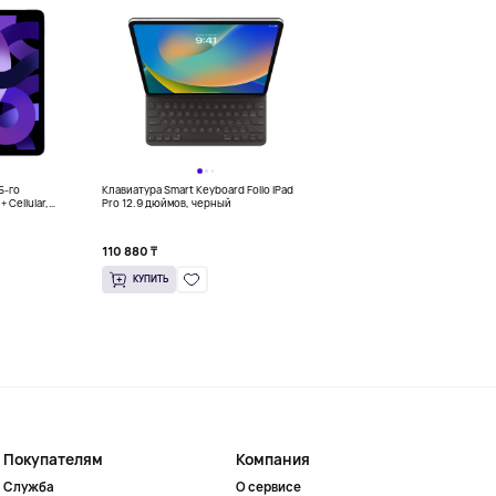
5-го
Клавиатура Smart Keyboard Folio iPad
Планшет 10,5" Samsung Galaxy T
+ Cellular,
Pro 12.9 дюймов, черный
4/64Гб, Wi-Fi, розовый
110 880 ₸
101 592 ₸
КУПИТЬ
КУПИТЬ
Покупателям
Компания
Служба
О сервисе