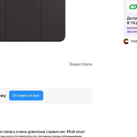
До пу
8-10 
Беспла
абсолю
Това