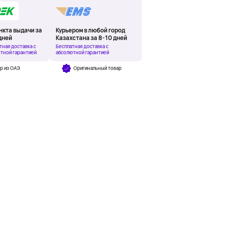
нкта выдачи за
Курьером в любой город
дней
Казахстана за 8-10 дней
тная доставка с
Бесплатная доставка с
тной гарантией
абсолютной гарантией
р из ОАЭ
Оригинальный товар