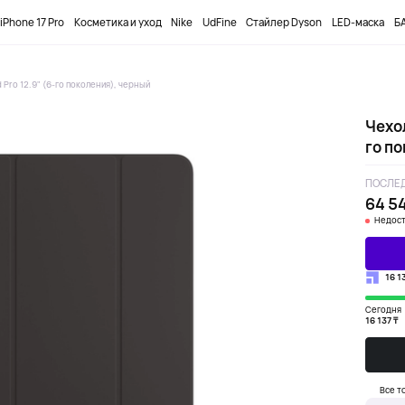
ПРОМОКОД
DOBUYFIRST
-12000₸ НА ПЕРВЫЙ ЗАКАЗ
iPhone 17 Pro
Косметика и уход
Nike
UdFine
Стайлер Dyson
LED-маска
БА
d Pro 12.9" (6-го поколения), черный
Чехол
го п
ПОСЛЕД
64 54
Недост
16 1
Сегодня
16 137 ₸
Все т