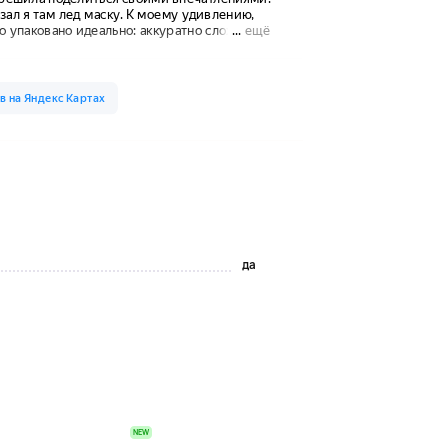
да
NEW