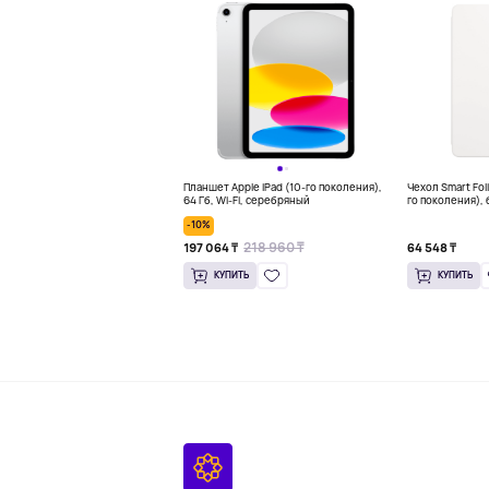
Планшет Apple iPad (10-го поколения),
Чехол Smart Foli
64 Гб, Wi-Fi, серебряный
го поколения),
-10%
218 960 ₸
197 064 ₸
64 548 ₸
КУПИТЬ
КУПИТЬ