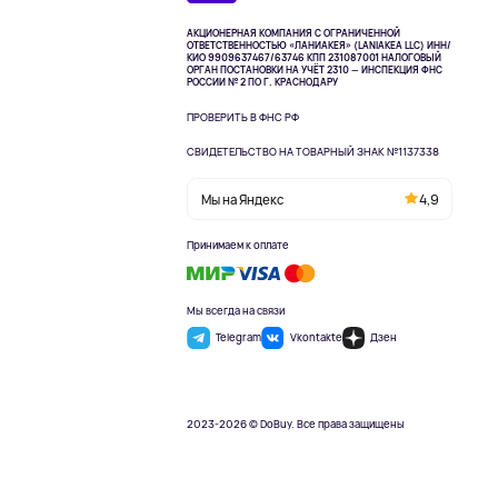
АКЦИОНЕРНАЯ КОМПАНИЯ С ОГРАНИЧЕННОЙ
ОТВЕТСТВЕННОСТЬЮ «ЛАНИАКЕЯ» (LANIAKEA LLC)
ИНН/
КИО 9909637467/63746 КПП 231087001
НАЛОГОВЫЙ
ОРГАН ПОСТАНОВКИ НА УЧЁТ 2310 — ИНСПЕКЦИЯ ФНС
РОССИИ № 2 ПО Г. КРАСНОДАРУ
ПРОВЕРИТЬ В ФНС РФ
СВИДЕТЕЛЬСТВО НА ТОВАРНЫЙ ЗНАК №1137338
Мы на Яндекс
4,9
Принимаем к оплате
Мы всегда на связи
Telegram
Vkontakte
Дзен
2023-2026 © DoBuy. Все права защищены