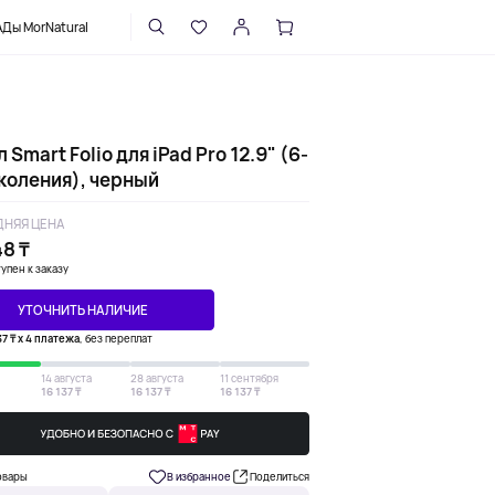
НАПИСАТЬ В ПОДДЕРЖКУ
Ды MorNatural
 Smart Folio для iPad Pro 12.9" (6-
околения), черный
НЯЯ ЦЕНА
8 ₸
упен к заказу
УТОЧНИТЬ НАЛИЧИЕ
37 ₸ х 4 платежа
, без переплат
14 августа
28 августа
11 сентября
16 137 ₸
16 137 ₸
16 137 ₸
овары
В избранное
Поделиться