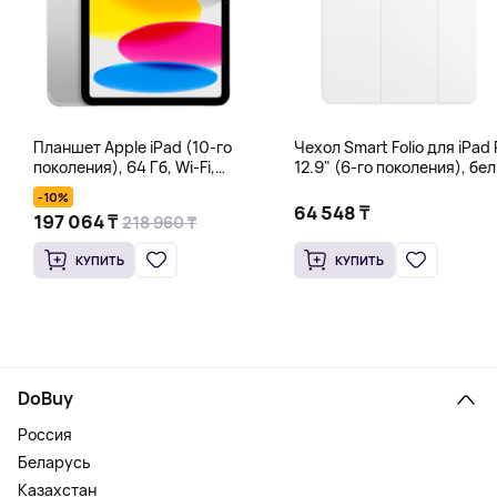
Планшет Apple iPad (10-го
Чехол Smart Folio для iPad 
поколения), 64 Гб, Wi-Fi,
12.9" (6-го поколения), бе
серебряный
-10%
64 548 ₸
197 064 ₸
218 960 ₸
КУПИТЬ
КУПИТЬ
DoBuy
Россия
Беларусь
Казахстан