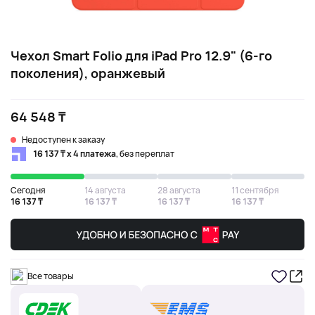
Чехол Smart Folio для iPad Pro 12.9" (6-го
поколения), оранжевый
64 548 ₸
Недоступен к заказу
16 137 ₸ х 4 платежа
, без переплат
Сегодня
14 августа
28 августа
11 сентября
16 137 ₸
16 137 ₸
16 137 ₸
16 137 ₸
Все товары