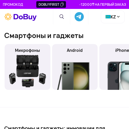
ПРОМОКОД
DOBUYFIRST
-12000₸ НА ПЕРВЫЙ ЗАКАЗ
KZ
Смартфоны и гаджеты
Микрофоны
Android
iPhon
петличные
Смартфоны и гаджеты: инновации для