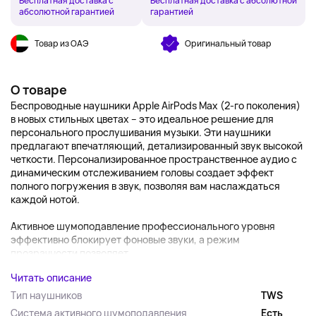
Бесплатная доставка с
Бесплатная доставка с абсолютной
абсолютной гарантией
гарантией
Товар из ОАЭ
Оригинальный товар
О товаре
Беспроводные наушники Apple AirPods Max (2-го поколения)
в новых стильных цветах – это идеальное решение для
персонального прослушивания музыки. Эти наушники
предлагают впечатляющий, детализированный звук высокой
четкости. Персонализированное пространственное аудио с
динамическим отслеживанием головы создает эффект
полного погружения в звук, позволяя вам наслаждаться
каждой нотой.
Активное шумоподавление профессионального уровня
эффективно блокирует фоновые звуки, а режим
прозрачности позволяет...
Читать описание
Тип наушников
TWS
Система активного шумоподавления
Есть