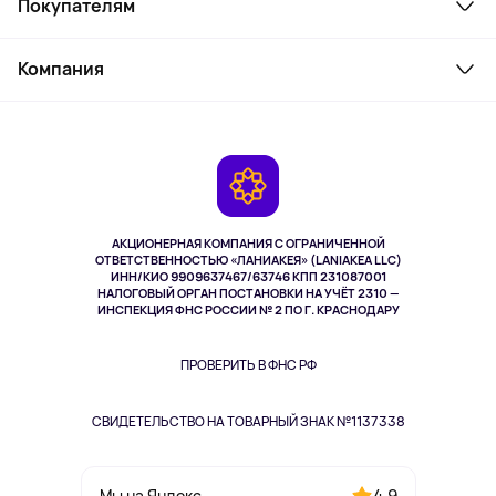
Покупателям
Ноутбуки, мониторы, VR
Товары для дома
Служба поддержки
Парфюмерия и косметика
Компания
Как заказать
Туризм
Оплата
О сервисе
Планшеты
Доставка
Контакты
Игровые консоли
Гарантия
Камеры
Возврат
TV и мультимедиа
Музыка и звук
АКЦИОНЕРНАЯ КОМПАНИЯ С ОГРАНИЧЕННОЙ
Спорт
ОТВЕТСТВЕННОСТЬЮ «ЛАНИАКЕЯ» (LANIAKEA LLC)
ИНН/КИО 9909637467/63746 КПП 231087001
Здоровье
НАЛОГОВЫЙ ОРГАН ПОСТАНОВКИ НА УЧЁТ 2310 —
Одежда и аксессуары
ИНСПЕКЦИЯ ФНС РОССИИ № 2 ПО Г. КРАСНОДАРУ
ПРОВЕРИТЬ В ФНС РФ
СВИДЕТЕЛЬСТВО НА ТОВАРНЫЙ ЗНАК №1137338
4,9
Мы на Яндекс