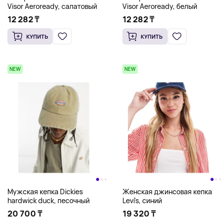
Visor Aeroready, салатовый
Visor Aeroready, белый
12 282 ₸
12 282 ₸
КУПИТЬ
КУПИТЬ
NEW
NEW
Мужская кепка Dickies
Женская джинсовая кепка
hardwick duck, песочный
Levi's, синий
20 700 ₸
19 320 ₸