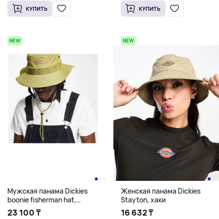
КУПИТЬ
КУПИТЬ
NEW
NEW
Мужская панама Dickies
Женская панама Dickies
boonie fisherman hat,
Stayton, хаки
салатовый
23 100 ₸
16 632 ₸