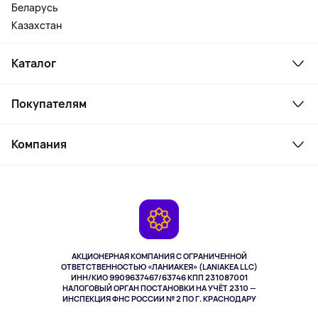
Беларусь
Казахстан
Каталог
Смартфоны и гаджеты
Покупателям
Ноутбуки, мониторы, VR
Товары для дома
Служба поддержки
Парфюмерия и косметика
Компания
Как заказать
Туризм
Оплата
О сервисе
Планшеты
Доставка
Контакты
Игровые консоли
Гарантия
Камеры
Возврат
TV и мультимедиа
Музыка и звук
АКЦИОНЕРНАЯ КОМПАНИЯ С ОГРАНИЧЕННОЙ
Спорт
ОТВЕТСТВЕННОСТЬЮ «ЛАНИАКЕЯ» (LANIAKEA LLC)
ИНН/КИО 9909637467/63746 КПП 231087001
Здоровье
НАЛОГОВЫЙ ОРГАН ПОСТАНОВКИ НА УЧЁТ 2310 —
Одежда и аксессуары
ИНСПЕКЦИЯ ФНС РОССИИ № 2 ПО Г. КРАСНОДАРУ