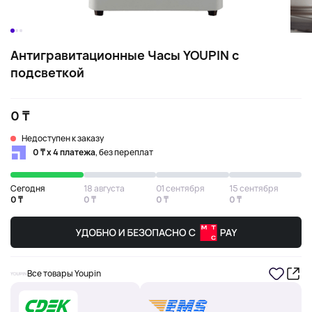
Антигравитационные Часы YOUPIN с
подсветкой
0 ₸
Недоступен к заказу
0 ₸ х 4 платежа
, без переплат
Сегодня
18 августа
01 сентября
15 сентября
0 ₸
0 ₸
0 ₸
0 ₸
Все товары Youpin