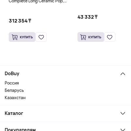
Complete Long Ceramic Pop,
бирюзовый
43 332 ₸
312 354 ₸
КУПИТЬ
КУПИТЬ
DoBuy
Россия
Беларусь
Казахстан
Каталог
Смартфоны и гаджеты
Покупателям
Ноутбуки, мониторы, VR