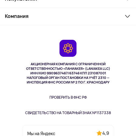
Товары для дома
Служба поддержки
Парфюмерия и косметика
Компания
Как заказать
Туризм
Оплата
О сервисе
Планшеты
Доставка
Контакты
Игровые консоли
Гарантия
Камеры
Возврат
TV и мультимедиа
Музыка и звук
АКЦИОНЕРНАЯ КОМПАНИЯ С ОГРАНИЧЕННОЙ
Спорт
ОТВЕТСТВЕННОСТЬЮ «ЛАНИАКЕЯ» (LANIAKEA LLC)
ИНН/КИО 9909637467/63746 КПП 231087001
Здоровье
НАЛОГОВЫЙ ОРГАН ПОСТАНОВКИ НА УЧЁТ 2310 —
Одежда и аксессуары
ИНСПЕКЦИЯ ФНС РОССИИ № 2 ПО Г. КРАСНОДАРУ
ПРОВЕРИТЬ В ФНС РФ
СВИДЕТЕЛЬСТВО НА ТОВАРНЫЙ ЗНАК №1137338
4,9
Мы на Яндекс