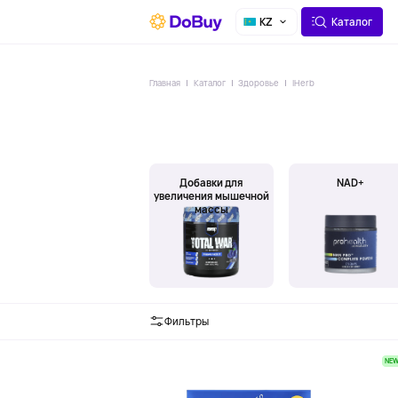
О СЕРВИСЕ
ДОСТАВКА
KZ
Каталог
Главная
Каталог
Здоровье
IHerb
Добавки для
NAD+
увеличения мышечной
массы
Фильтры
NE