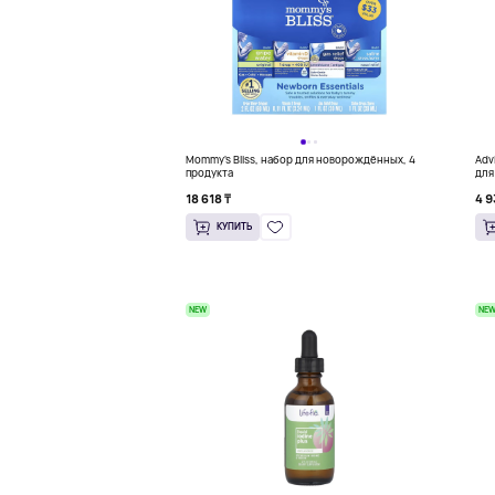
Mommy's Bliss, набор для новорождённых, 4
Adv
продукта
для
жев
18 618 ₸
4 9
КУПИТЬ
NEW
NE