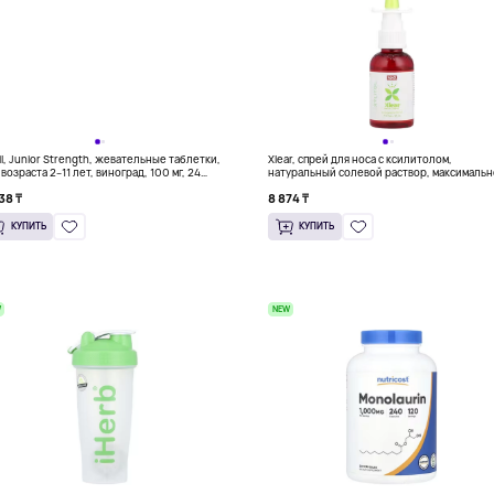
il, Junior Strength, жевательные таблетки,
Xlear, спрей для носа с ксилитолом,
 возраста 2–11 лет, виноград, 100 мг, 24
натуральный солевой раствор, максималь
ательные таблетки
облегчение, 45 мл (1,5 жидк. унции)
38 ₸
8 874 ₸
КУПИТЬ
КУПИТЬ
W
NEW