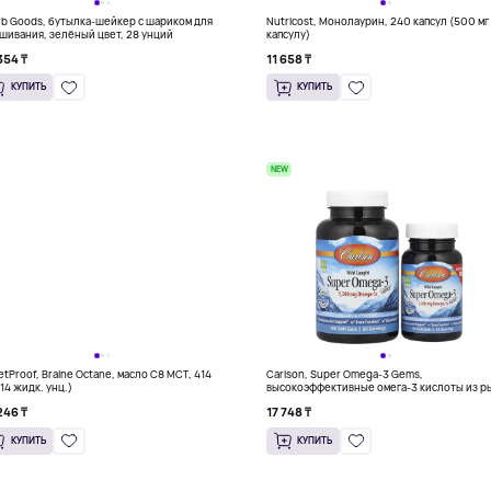
rb Goods, бутылка-шейкер с шариком для
Nutricost, Монолаурин, 240 капсул (500 мг
шивания, зелёный цвет, 28 унций
капсулу)
354 ₸
11 658 ₸
КУПИТЬ
КУПИТЬ
NEW
letProof, Braine Octane, масло C8 MCT, 414
Carlson, Super Omega-3 Gems,
(14 жидк. унц.)
высокоэффективные омега-3 кислоты из 
дикого улова, 50 +15 капсул
246 ₸
17 748 ₸
КУПИТЬ
КУПИТЬ