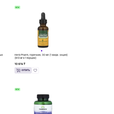
NEW
ных
Herb Pharm, горечник, 30 мл (1 жидк. унция)
(613 мг в 1 порции)
10 614 ₸
КУПИТЬ
NEW