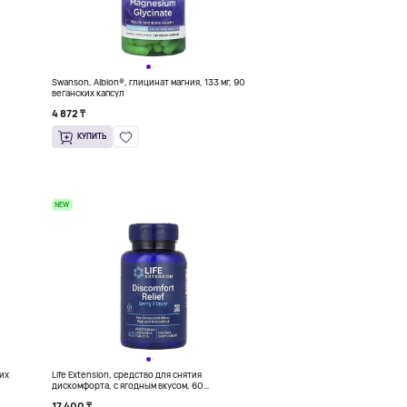
Swanson, Albion®, глицинат магния, 133 мг, 90
веганских капсул
4 872 ₸
КУПИТЬ
NEW
ких
Life Extension, средство для снятия
дискомфорта, с ягодным вкусом, 60
вегетарианских жевательных таблеток (600
17 400 ₸