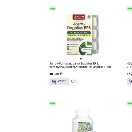
NEW
NE
Jarrow Formulas, Jarro-Dophilus EPS,
NOW
вегетарианский пробиотик, 10 млрд КОЕ, 60
250
растительных капсул
18 618 ₸
17 
КУПИТЬ
NEW
NE