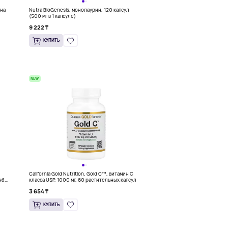
 на
Nutra BioGenesis, монолаурин, 120 капсул
(500 мг в 1 капсуле)
9 222 ₸
КУПИТЬ
NEW
California Gold Nutrition, Gold C™, витамин C
рыбы
класса USP, 1000 мг, 60 растительных капсул
3 654 ₸
КУПИТЬ