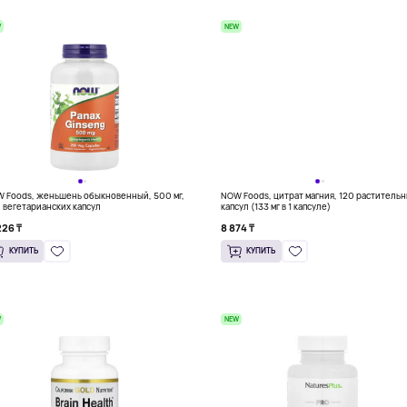
W
NEW
 Foods, женьшень обыкновенный, 500 мг,
NOW Foods, цитрат магния, 120 раститель
 вегетарианских капсул
капсул (133 мг в 1 капсуле)
226 ₸
8 874 ₸
КУПИТЬ
КУПИТЬ
W
NEW