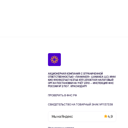
АКЦИОНЕРНАЯ КОМПАНИЯ С ОГРАНИЧЕННОЙ
ОТВЕТСТВЕННОСТЬЮ «ЛАНИАКЕЯ» (LANIAKEA LLC)
ИНН/
КИО 9909637467/63746 КПП 231087001
НАЛОГОВЫЙ
ОРГАН ПОСТАНОВКИ НА УЧЁТ 2310 — ИНСПЕКЦИЯ ФНС
РОССИИ № 2 ПО Г. КРАСНОДАРУ
ПРОВЕРИТЬ В ФНС РФ
СВИДЕТЕЛЬСТВО НА ТОВАРНЫЙ ЗНАК №1137338
Мы на Яндекс
4,9