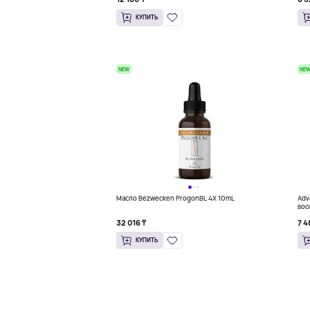
КУПИТЬ
NEW
NE
Масло Bezwecken ProgonBL 4X 10mL
Adv
вос
32 016 ₸
7 4
КУПИТЬ