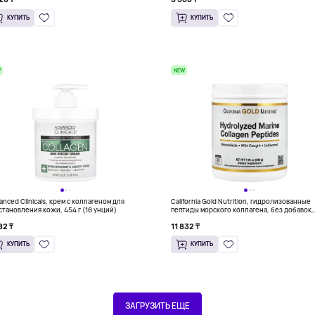
КУПИТЬ
КУПИТЬ
W
NEW
anced Clinicals, крем с коллагеном для
California Gold Nutrition, гидролизованные
становления кожи, 454 г (16 унций)
пептиды морского коллагена, без добавок,
200 г (7,05 унции)
82 ₸
11 832 ₸
КУПИТЬ
КУПИТЬ
ЗАГРУЗИТЬ ЕЩЕ