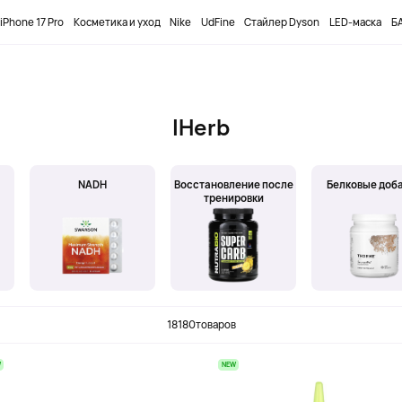
ПРОМОКОД
DOBUYFIRST
-12000₸ НА ПЕРВЫЙ ЗАКАЗ
iPhone 17 Pro
Косметика и уход
Nike
UdFine
Стайлер Dyson
LED-маска
БА
IHerb
NADH
Восстановление после
Белковые доб
тренировки
18180
товаров
W
NEW