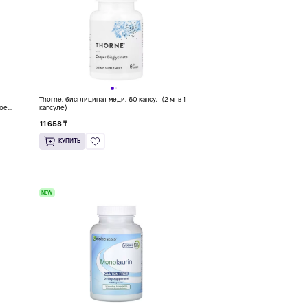
Thorne, бисглицинат меди, 60 капсул (2 мг в 1
ное
капсуле)
11 658 ₸
КУПИТЬ
NEW