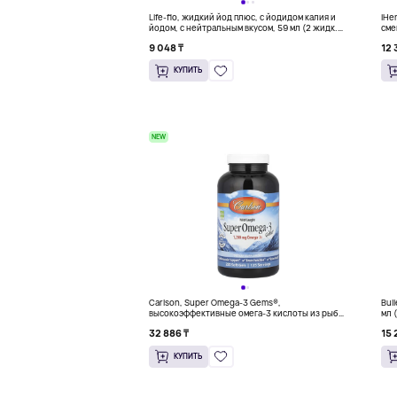
Life-flo, жидкий йод плюс, с йодидом калия и
iHe
йодом, с нейтральным вкусом, 59 мл (2 жидк.
сме
унции)
9 048 ₸
12 
КУПИТЬ
NEW
Carlson, Super Omega-3 Gems®,
Bul
высокоэффективные омега-3 кислоты из рыбы
мл 
дикого улова, 250 капсул
32 886 ₸
15 
КУПИТЬ