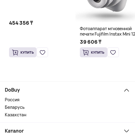
454 356 ₸
Фотоаппарат мгновенной
печати Fujifilm Instax Mini 12
белый
39 606 ₸
КУПИТЬ
КУПИТЬ
DoBuy
Россия
Беларусь
Казахстан
Каталог