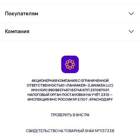
Смартфоны и гаджеты
Покупателям
Ноутбуки, мониторы, VR
Товары для дома
Служба поддержки
Парфюмерия и косметика
Компания
Как заказать
Туризм
Оплата
О сервисе
Планшеты
Доставка
Контакты
Игровые консоли
Гарантия
Камеры
Возврат
TV и мультимедиа
Музыка и звук
АКЦИОНЕРНАЯ КОМПАНИЯ С ОГРАНИЧЕННОЙ
Спорт
ОТВЕТСТВЕННОСТЬЮ «ЛАНИАКЕЯ» (LANIAKEA LLC)
ИНН/КИО 9909637467/63746 КПП 231087001
Здоровье
НАЛОГОВЫЙ ОРГАН ПОСТАНОВКИ НА УЧЁТ 2310 —
Одежда и аксессуары
ИНСПЕКЦИЯ ФНС РОССИИ № 2 ПО Г. КРАСНОДАРУ
ПРОВЕРИТЬ В ФНС РФ
СВИДЕТЕЛЬСТВО НА ТОВАРНЫЙ ЗНАК №1137338