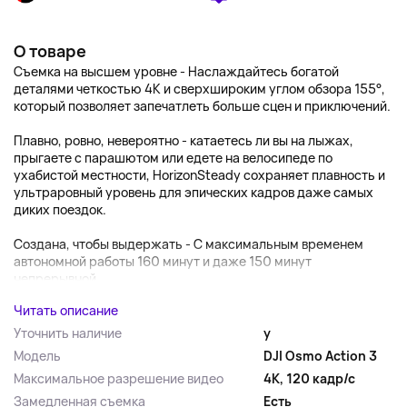
О товаре
Съемка на высшем уровне - Наслаждайтесь богатой
деталями четкостью 4K и сверхшироким углом обзора 155°,
который позволяет запечатлеть больше сцен и приключений.
Плавно, ровно, невероятно - катаетесь ли вы на лыжах,
прыгаете с парашютом или едете на велосипеде по
ухабистой местности, HorizonSteady сохраняет плавность и
ультраровный уровень для эпических кадров даже самых
диких поездок.
Создана, чтобы выдержать - С максимальным временем
автономной работы 160 минут и даже 150 минут
непрерывной...
Читать описание
Уточнить наличие
y
Модель
DJI Osmo Action 3
Максимальное разрешение видео
4К, 120 кадр/с
Замедленная съемка
Есть