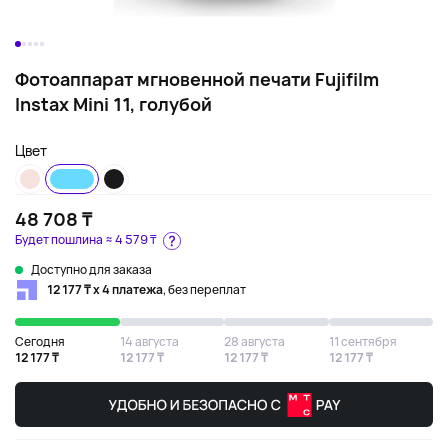
Фотоаппарат мгновенной печати Fujifilm
Instax Mini 11, голубой
Цвет
48 708 ₸
Будет пошлина ≈
4 579 ₸
Доступно для заказа
12 177 ₸ х 4 платежа
, без переплат
Сегодня
14 августа
28 августа
11 сентября
12 177 ₸
12 177 ₸
12 177 ₸
12 177 ₸