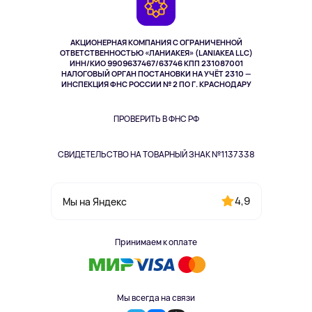
Возврат
TV и мультимедиа
Музыка и звук
АКЦИОНЕРНАЯ КОМПАНИЯ С ОГРАНИЧЕННОЙ
Спорт
ОТВЕТСТВЕННОСТЬЮ «ЛАНИАКЕЯ» (LANIAKEA LLC)
ИНН/КИО 9909637467/63746 КПП 231087001
Здоровье
НАЛОГОВЫЙ ОРГАН ПОСТАНОВКИ НА УЧЁТ 2310 —
Одежда и аксессуары
ИНСПЕКЦИЯ ФНС РОССИИ № 2 ПО Г. КРАСНОДАРУ
ПРОВЕРИТЬ В ФНС РФ
СВИДЕТЕЛЬСТВО НА ТОВАРНЫЙ ЗНАК №1137338
4,9
Мы на Яндекс
Принимаем к оплате
Мы всегда на связи