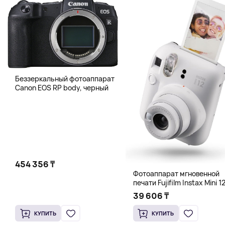
Беззеркальный фотоаппарат
Canon EOS RP body, черный
454 356 ₸
Фотоаппарат мгновенной
печати Fujifilm Instax Mini 12
белый
39 606 ₸
КУПИТЬ
КУПИТЬ