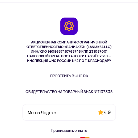
Оплата
О сервисе
Планшеты
Доставка
Контакты
Игровые консоли
Гарантия
Камеры
Возврат
TV и мультимедиа
Музыка и звук
АКЦИОНЕРНАЯ КОМПАНИЯ С ОГРАНИЧЕННОЙ
Спорт
ОТВЕТСТВЕННОСТЬЮ «ЛАНИАКЕЯ» (LANIAKEA LLC)
ИНН/КИО 9909637467/63746 КПП 231087001
Здоровье
НАЛОГОВЫЙ ОРГАН ПОСТАНОВКИ НА УЧЁТ 2310 —
Одежда и аксессуары
ИНСПЕКЦИЯ ФНС РОССИИ № 2 ПО Г. КРАСНОДАРУ
ПРОВЕРИТЬ В ФНС РФ
СВИДЕТЕЛЬСТВО НА ТОВАРНЫЙ ЗНАК №1137338
4,9
Мы на Яндекс
Принимаем к оплате