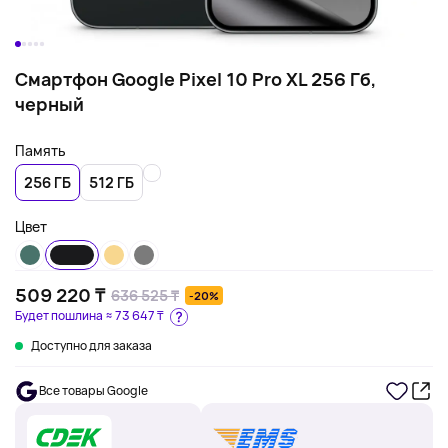
Смартфон Google Pixel 10 Pro XL 256 Гб,
черный
Память
256 ГБ
512 ГБ
Цвет
509 220 ₸
636 525 ₸
-20%
Будет пошлина ≈
73 647 ₸
Доступно для заказа
Все товары Google