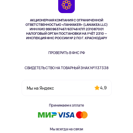
Камеры
Возврат
TV и мультимедиа
Музыка и звук
АКЦИОНЕРНАЯ КОМПАНИЯ С ОГРАНИЧЕННОЙ
Спорт
ОТВЕТСТВЕННОСТЬЮ «ЛАНИАКЕЯ» (LANIAKEA LLC)
ИНН/КИО 9909637467/63746 КПП 231087001
Здоровье
НАЛОГОВЫЙ ОРГАН ПОСТАНОВКИ НА УЧЁТ 2310 —
Одежда и аксессуары
ИНСПЕКЦИЯ ФНС РОССИИ № 2 ПО Г. КРАСНОДАРУ
ПРОВЕРИТЬ В ФНС РФ
СВИДЕТЕЛЬСТВО НА ТОВАРНЫЙ ЗНАК №1137338
4,9
Мы на Яндекс
Принимаем к оплате
Мы всегда на связи