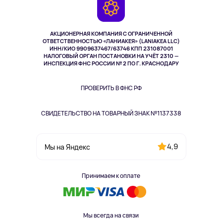
Камеры
Возврат
TV и мультимедиа
Музыка и звук
АКЦИОНЕРНАЯ КОМПАНИЯ С ОГРАНИЧЕННОЙ
Спорт
ОТВЕТСТВЕННОСТЬЮ «ЛАНИАКЕЯ» (LANIAKEA LLC)
ИНН/КИО 9909637467/63746 КПП 231087001
Здоровье
НАЛОГОВЫЙ ОРГАН ПОСТАНОВКИ НА УЧЁТ 2310 —
Одежда и аксессуары
ИНСПЕКЦИЯ ФНС РОССИИ № 2 ПО Г. КРАСНОДАРУ
ПРОВЕРИТЬ В ФНС РФ
СВИДЕТЕЛЬСТВО НА ТОВАРНЫЙ ЗНАК №1137338
4,9
Мы на Яндекс
Принимаем к оплате
Мы всегда на связи