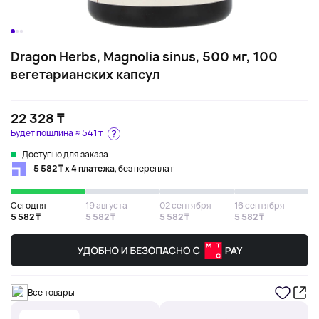
Dragon Herbs, Magnolia sinus, 500 мг, 100
вегетарианских капсул
22 328 ₸
Будет пошлина ≈
541 ₸
Доступно для заказа
5 582 ₸ х 4 платежа
, без переплат
Сегодня
19 августа
02 сентября
16 сентября
5 582 ₸
5 582 ₸
5 582 ₸
5 582 ₸
Все товары