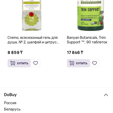
Cremo, всесезонный гель для
Banyan Botanicals, Trim
душа, № 2, шалфей и цитрус,
Support ™, 90 таблеток
473 мл (16 жидк. унций)
8 859 ₸
17 846 ₸
КУПИТЬ
КУПИТЬ
DoBuy
Россия
Беларусь