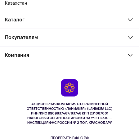
Казахстан
Каталог
Смартфоны и гаджеты
Покупателям
Ноутбуки, мониторы, VR
Товары для дома
Служба поддержки
Парфюмерия и косметика
Компания
Как заказать
Туризм
Оплата
О сервисе
Планшеты
Доставка
Контакты
Игровые консоли
Гарантия
Камеры
Возврат
TV и мультимедиа
Музыка и звук
АКЦИОНЕРНАЯ КОМПАНИЯ С ОГРАНИЧЕННОЙ
Спорт
ОТВЕТСТВЕННОСТЬЮ «ЛАНИАКЕЯ» (LANIAKEA LLC)
ИНН/КИО 9909637467/63746 КПП 231087001
Здоровье
НАЛОГОВЫЙ ОРГАН ПОСТАНОВКИ НА УЧЁТ 2310 —
Одежда и аксессуары
ИНСПЕКЦИЯ ФНС РОССИИ № 2 ПО Г. КРАСНОДАРУ
ПРОВЕРИТЬ В ФНС РФ