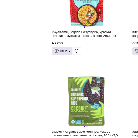
Maya Kaimal, Organic Everyday Dal, красная
Kit
чечевица, мускатная тыква и кокос, 284 г (10
кар
унций)
4 279 ₸
3 1
КУПИТЬ
Jasberry, Organic Superfood Rice, кокос с
Jas
настоящими кокосовыми хлопьями, 200 г (7,05
кар