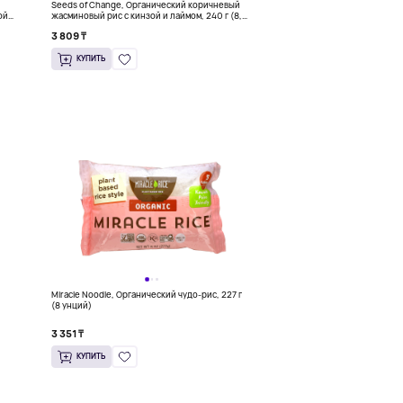
Seeds of Change, Органический коричневый
ой,
жасминовый рис с кинзой и лаймом, 240 г (8,5
унции)
3 809 ₸
КУПИТЬ
Miracle Noodle, Органический чудо-рис, 227 г
(8 унций)
3 351 ₸
КУПИТЬ