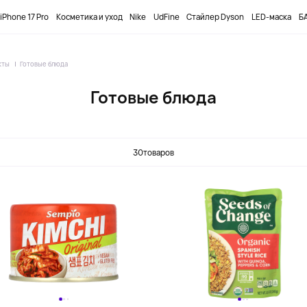
ПРОМОКОД
DOBUYFIRST
-12000₸ НА ПЕРВЫЙ ЗАКАЗ
iPhone 17 Pro
Косметика и уход
Nike
UdFine
Стайлер Dyson
LED-маска
БА
кты
Готовые блюда
Готовые блюда
Блюда с лапшой
Блюда с рисом
30
товаров