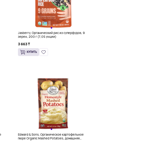
,
Jasberry, Органический рис из суперфудов, 9
зерен, 200 г (7,05 унции)
3 663 ₸
КУПИТЬ
е
Edward & Sons, Органическое картофельное
пюре Organic Mashed Potatoes, домашняя