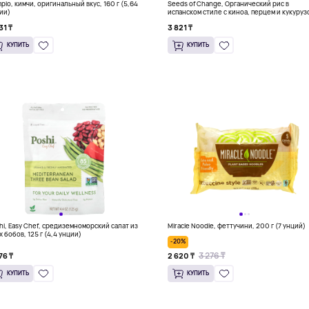
pio, кимчи, оригинальный вкус, 160 г (5,64
Seeds of Change, Органический рис в
ии)
испанском стиле с киноа, перцем и кукуруз
240 г (8,5 унции)
31 ₸
3 821 ₸
КУПИТЬ
КУПИТЬ
hi, Easy Chef, средиземноморский салат из
Miracle Noodle, феттучини, 200 г (7 унций)
х бобов, 125 г (4,4 унции)
-20%
3 276 ₸
76 ₸
2 620 ₸
КУПИТЬ
КУПИТЬ