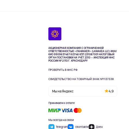
АКЦИОНЕРНАЯ КОМПАНИЯ С ОГРАНИЧЕННОЙ
ОТВЕТСТВЕННОСТЬЮ «ЛАНИАКЕЯ» (LANIAKEA LLC)
ИНН/
КИО 9909637467/63746 КПП 231087001
НАЛОГОВЫЙ
ОРГАН ПОСТАНОВКИ НА УЧЁТ 2310 — ИНСПЕКЦИЯ ФНС
РОССИИ № 2 ПО Г. КРАСНОДАРУ
ПРОВЕРИТЬ В ФНС РФ
СВИДЕТЕЛЬСТВО НА ТОВАРНЫЙ ЗНАК №1137338
Мы на Яндекс
4,9
Принимаем к оплате
Мы всегда на связи
Telegram
Vkontakte
Дзен