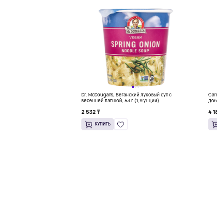
Dr. McDougall's, Веганский луковый суп с
Car
весенней лапшой, 53 г (1,9 унции)
доб
2 532 ₸
4 1
КУПИТЬ