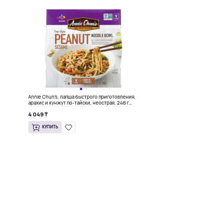
Annie Chun's, лапша быстрого приготовления,
арахис и кунжут по-тайски, неострая, 246 г
(8,7 унции)
4 049 ₸
КУПИТЬ