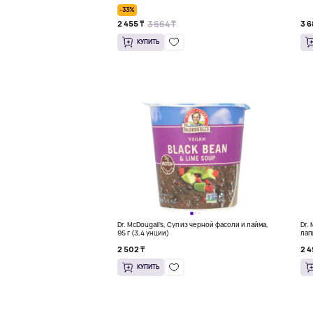
унции)
-33%
3 664 ₸
2 455 ₸
3 6
КУПИТЬ
Dr. McDougall's, Суп из черной фасоли и лайма,
Dr.
95 г (3,4 унции)
лап
2 502 ₸
2 4
КУПИТЬ