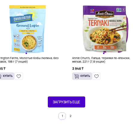
rington Farms, Молотые бобы люпина, без
Annie Chun's, Лапша, терияки по-японски,
авок, 198 г (7 унций)
мягкая, 221 г (7,8 унции)
85 ₸
3 946 ₸
КУПИТЬ
КУПИТЬ
ЗАГРУЗИТЬ ЕЩЕ
1
2