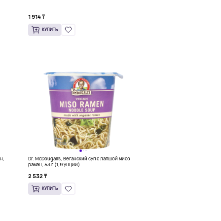
кухня, 100 г
1 914 ₸
КУПИТЬ
эн,
Dr. McDougall's, Веганский суп с лапшой мисо
рамэн, 53 г (1,9 унции)
2 532 ₸
КУПИТЬ