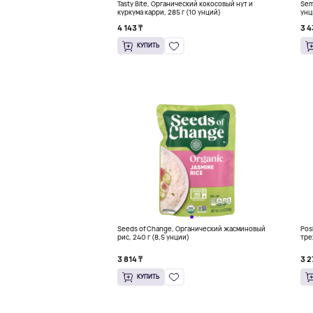
Tasty Bite, Органический кокосовый нут и
Sem
куркума карри, 285 г (10 унций)
унц
4 143 ₸
3 4
КУПИТЬ
Seeds of Change, Органический жасминовый
Pos
рис, 240 г (8,5 унции)
тре
3 814 ₸
3 2
КУПИТЬ