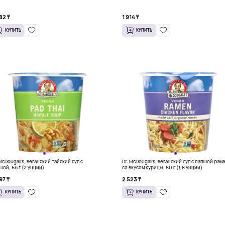
82 ₸
1 914 ₸
КУПИТЬ
КУПИТЬ
 McDougall's, веганский тайский суп с
Dr. McDougall's, веганский суп с лапшой рам
шой, 56 г (2 унции)
со вкусом курицы, 50 г (1,8 унции)
97 ₸
2 523 ₸
КУПИТЬ
КУПИТЬ