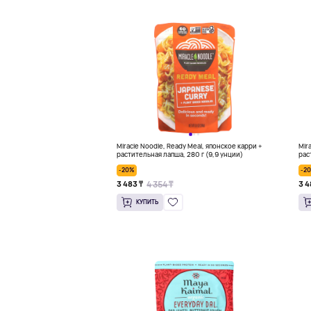
Miracle Noodle, Ready Meal, японское карри +
Mir
растительная лапша, 280 г (9,9 унции)
рас
-20%
-2
4 354 ₸
3 483 ₸
3 4
КУПИТЬ