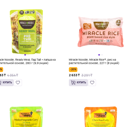
acle Noodle, Ready Meal, Пад Тай + лапша на
Miracle Noodle, Miracle Rice®, рис на
тительной основе, 280 г (9,9 унции)
растительной основе, 227 г (8 унций)
0%
-20%
4 354 ₸
3 291 ₸
83 ₸
2 633 ₸
КУПИТЬ
КУПИТЬ