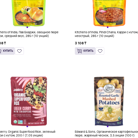
chens of India, Пав Бхаджи, овощное пюре
Kitchens of India, Pindi Chana, Карри с нутом
ри, средний вкус, 285 г (10 унций)
неострый, 285 г (10 унций)
08 ₸
3 108 ₸
КУПИТЬ
КУПИТЬ
berry, Organic Superfood Rice, зеленый
Edward & Sons, Органическое картофельно
ри с нутом, 200 г (7,05 унции)
пюре, жареный чеснок, 3,5 унции (100 г)