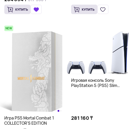
КУПИТЬ
КУПИТЬ
NEW
Игровая консоль Sony
PlayStation 5 (PS5) Slim
Digital Edition, без дисковода,
два DualSense, 1 Тб, белый
281 160 ₸
Игра PS5 Mortal Combat 1
COLLECTOR'S EDITION