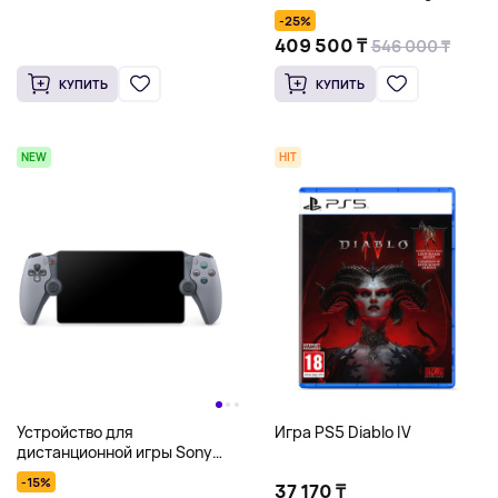
Edition 30th Anniversary
-25%
Limited Edition, 1 Тб, серый
409 500 ₸
546 000 ₸
КУПИТЬ
КУПИТЬ
NEW
HIT
Устройство для
Игра PS5 Diablo IV
дистанционной игры Sony
PlayStation Portal 30th
-15%
37 170 ₸
Anniversary Limited Edition,