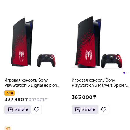
Игровая консоль Sony
Игровая консоль Sony
PlayStation 5 Digital edition
PlayStation 5 Marvel’s Spider-
Marvel’s Spider-Man 2 Limited
Man 2 Limited Edition Bundle
-15%
Edition Bundle (PS5), 825 Гб
(PS5), 825 Гб
363 000 ₸
337 680 ₸
397 271 ₸
КУПИТЬ
КУПИТЬ
HIT