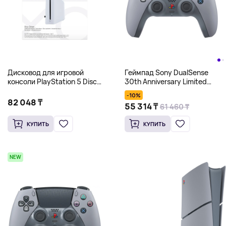
Дисковод для игровой
Геймпад Sony DualSense
консоли PlayStation 5 Disc
30th Anniversary Limited
Drive, белый
Edition, серый
-10%
82 048 ₸
55 314 ₸
61 460 ₸
КУПИТЬ
КУПИТЬ
NEW