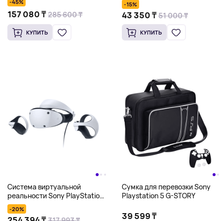
-45%
-15%
157 080 ₸
43 350 ₸
285 600 ₸
51 000 ₸
КУПИТЬ
КУПИТЬ
Система виртуальной
Сумка для перевозки Sony
реальности Sony PlayStation
Playstation 5 G-STORY
VR 2, белый
-20%
39 599 ₸
254 394 ₸
317 993 ₸