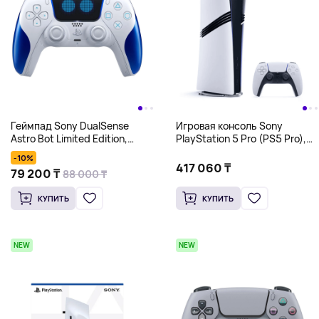
Геймпад Sony DualSense
Игровая консоль Sony
Astro Bot Limited Edition,
PlayStation 5 Pro (PS5 Pro),
белый
без дисковода, 2Тб, белая
-10%
417 060 ₸
79 200 ₸
88 000 ₸
КУПИТЬ
КУПИТЬ
NEW
NEW