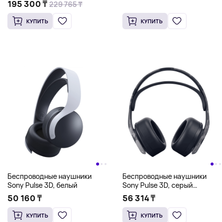
195 300 ₸
229 765 ₸
серый
КУПИТЬ
КУПИТЬ
Беспроводные наушники
Беспроводные наушники
Sony Pulse 3D, белый
Sony Pulse 3D, серый
камуфляж
50 160 ₸
56 314 ₸
КУПИТЬ
КУПИТЬ