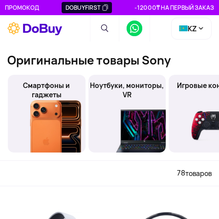
ПРОМОКОД
DOBUYFIRST
-12000₸ НА ПЕРВЫЙ ЗАКАЗ
KZ
Оригинальные товары Sony
Смартфоны и
Ноутбуки, мониторы,
Игровые ко
гаджеты
VR
78
товаров