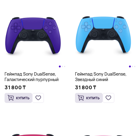
Геймпад Sony DualSense,
Геймпад Sony DualSense,
Галактический пурпурный
Звездный синий
31 800 ₸
31 800 ₸
КУПИТЬ
КУПИТЬ