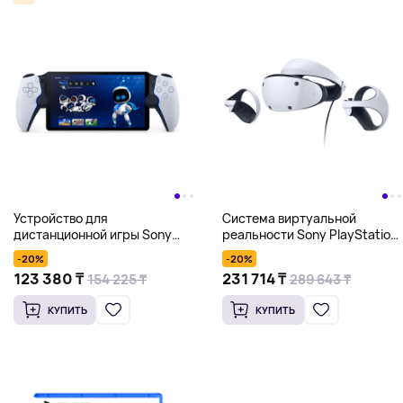
Устройство для
Система виртуальной
дистанционной игры Sony
реальности Sony PlayStation
PlayStation Portal, белый
VR 2, белый
-20%
-20%
123 380 ₸
231 714 ₸
154 225 ₸
289 643 ₸
КУПИТЬ
КУПИТЬ