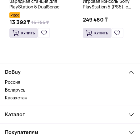
Зарядная станция для
Игровая консоль Sony
PlayStation 5 DualSense
PlayStation 5 (PS5), с
дисководом, 825 Гб
-15%
249 480 ₸
13 392 ₸
15 755 ₸
КУПИТЬ
КУПИТЬ
DoBuy
Россия
Беларусь
Казахстан
Каталог
Смартфоны и гаджеты
Покупателям
Ноутбуки, мониторы, VR