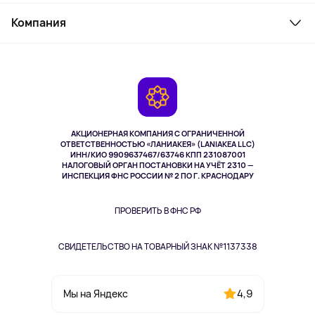
Товары для дома
Служба поддержки
Парфюмерия и косметика
Компания
Как заказать
Туризм
Оплата
О сервисе
Планшеты
Доставка
Контакты
Игровые консоли
Гарантия
Камеры
Возврат
TV и мультимедиа
Музыка и звук
АКЦИОНЕРНАЯ КОМПАНИЯ С ОГРАНИЧЕННОЙ
Спорт
ОТВЕТСТВЕННОСТЬЮ «ЛАНИАКЕЯ» (LANIAKEA LLC)
ИНН/КИО 9909637467/63746 КПП 231087001
Здоровье
НАЛОГОВЫЙ ОРГАН ПОСТАНОВКИ НА УЧЁТ 2310 —
Одежда и аксессуары
ИНСПЕКЦИЯ ФНС РОССИИ № 2 ПО Г. КРАСНОДАРУ
ПРОВЕРИТЬ В ФНС РФ
СВИДЕТЕЛЬСТВО НА ТОВАРНЫЙ ЗНАК №1137338
4,9
Мы на Яндекс