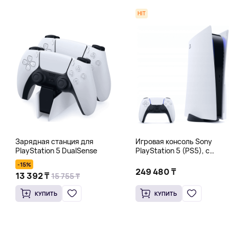
HIT
Зарядная станция для
Игровая консоль Sony
PlayStation 5 DualSense
PlayStation 5 (PS5), с
дисководом, 825 Гб
-15%
249 480 ₸
13 392 ₸
15 755 ₸
КУПИТЬ
КУПИТЬ