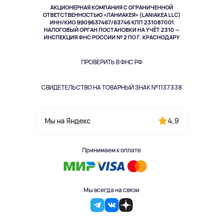
Музыка и звук
АКЦИОНЕРНАЯ КОМПАНИЯ С ОГРАНИЧЕННОЙ
Спорт
ОТВЕТСТВЕННОСТЬЮ «ЛАНИАКЕЯ» (LANIAKEA LLC)
ИНН/КИО 9909637467/63746 КПП 231087001
Здоровье
НАЛОГОВЫЙ ОРГАН ПОСТАНОВКИ НА УЧЁТ 2310 —
Одежда и аксессуары
ИНСПЕКЦИЯ ФНС РОССИИ № 2 ПО Г. КРАСНОДАРУ
ПРОВЕРИТЬ В ФНС РФ
СВИДЕТЕЛЬСТВО НА ТОВАРНЫЙ ЗНАК №1137338
4,9
Мы на Яндекс
Принимаем к оплате
Мы всегда на связи