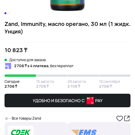
Zand, Immunity, масло орегано, 30 мл (1 жидк.
Унция)
10 823 ₸
Доступно для заказа
2 706 ₸ х 4 платежа
, без переплат
Сегодня
15 августа
29 августа
12 сентября
2 706 ₸
2 706 ₸
2 706 ₸
2 706 ₸
Все товары Zand