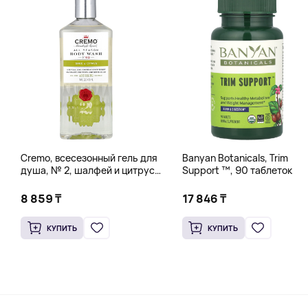
Cremo, всесезонный гель для
Banyan Botanicals, Trim
душа, № 2, шалфей и цитрус,
Support ™, 90 таблеток
473 мл (16 жидк. унций)
8 859 ₸
17 846 ₸
КУПИТЬ
КУПИТЬ